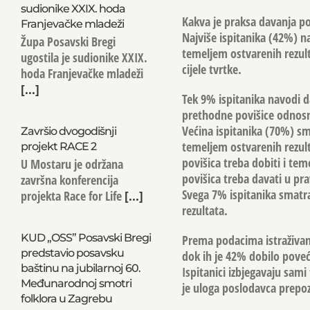
sudionike XXIX. hoda
Kakva je praksa davanja pov
Franjevačke mladeži
Najviše ispitanika (42%) n
Župa Posavski Bregi
temeljem ostvarenih rezult
ugostila je sudionike XXIX.
cijele tvrtke.
hoda Franjevačke mladeži
[...]
Tek 9% ispitanika navodi d
prethodne povišice odnos
Većina ispitanika (70%) sma
Završio dvogodišnji
temeljem ostvarenih rezult
projekt RACE 2
povišica treba dobiti i tem
U Mostaru je održana
povišica treba davati u p
završna konferencija
Svega 7% ispitanika smatra
projekta Race for Life
[...]
rezultata.
KUD „OSS” Posavski Bregi
Prema podacima istraživanj
predstavio posavsku
dok ih je 42% dobilo poveća
baštinu na jubilarnoj 60.
Ispitanici izbjegavaju sami
Međunarodnoj smotri
je uloga poslodavca prepoz
folklora u Zagrebu