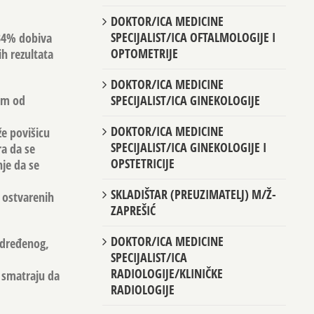
DOKTOR/ICA MEDICINE
SPECIJALIST/ICA OFTALMOLOGIJE I
 34% dobiva
OPTOMETRIJE
h rezultata
DOKTOR/ICA MEDICINE
lom od
SPECIJALIST/ICA GINEKOLOGIJE
DOKTOR/ICA MEDICINE
že povišicu
SPECIJALIST/ICA GINEKOLOGIJE I
a da se
OPSTETRICIJE
nje da se
SKLADIŠTAR (PREUZIMATELJ) M/Ž-
m ostvarenih
ZAPREŠIĆ
DOKTOR/ICA MEDICINE
adređenog,
SPECIJALIST/ICA
RADIOLOGIJE/KLINIČKE
i smatraju da
RADIOLOGIJE