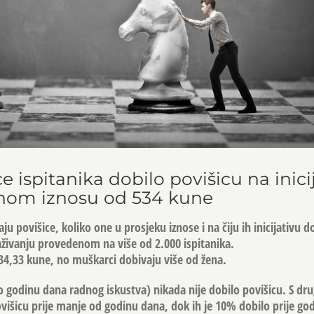
e ispitanika dobilo povišicu na inici
čnom iznosu od 534 kune
ju povišice, koliko one u prosjeku iznose i na čiju ih inicijativu d
raživanju provedenom na više od 2.000 ispitanika.
534,33 kune, no muškarci dobivaju više od žena.
o godinu dana radnog iskustva) nikada nije dobilo povišicu. S dru
višicu prije manje od godinu dana, dok ih je 10% dobilo prije god