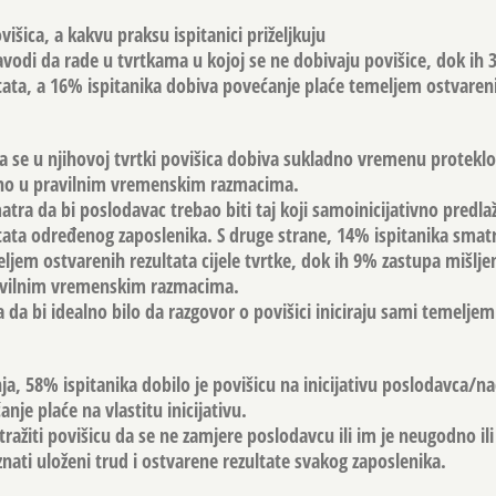
išica, a kakvu praksu ispitanici priželjkuju
avodi da rade u tvrtkama u kojoj se ne dobivaju povišice, dok ih
ata, a 16% ispitanika dobiva povećanje plaće temeljem ostvareni
a se u njihovoj tvrtki povišica dobiva sukladno vremenu protek
no u pravilnim vremenskim razmacima.
tra da bi poslodavac trebao biti taj koji samoinicijativno predla
ata određenog zaposlenika. S druge strane, 14% ispitanika smatr
eljem ostvarenih rezultata cijele tvrtke, dok ih 9% zastupa mišlje
ravilnim vremenskim razmacima.
 da bi idealno bilo da razgovor o povišici iniciraju sami temelje
a, 58% ispitanika dobilo je povišicu na inicijativu poslodavca/n
nje plaće na vlastitu inicijativu.
 tražiti povišicu da se ne zamjere poslodavcu ili im je neugodno il
nati uloženi trud i ostvarene rezultate svakog zaposlenika.