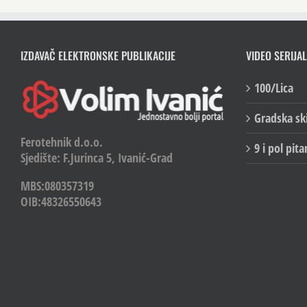
IZDAVAČ ELEKTRONSKE PUBLIKACIJE
VIDEO SERIJAL
100/Lica
Gradska sk
Ferotehnik d.o.o.
9 i pol pita
Sjedište: F.Jurinca 5, Ivanić-Grad
MBS:080357319
OIB:48326550643