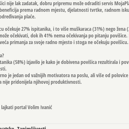
ici nije lak zadatak, dobru pripremu može odraditi servis MojaPla
 beneficija prema radnom mjestu, djelatnosti tvrtke, radnom isku
određivanja plaće.
icu očekuje 27% ispitanika, i to više muškaraca (31%) nego žena 
može očekivati, dok ih 41% nema očekivanja po pitanju povišice.
jveća primanja za svoje radno mjesto i stoga ne očekuju povišicu.
a?
tanika (58%) izjavilo je kako je dobivena povišica rezultirala i p
sti.
urno je jedan od važnijih motivatora na poslu, ali više od polovice
a nije pridonijela njihovoj produktivnosti.
lajkati portal Volim Ivanić
rvatske
,
Zanimljivosti