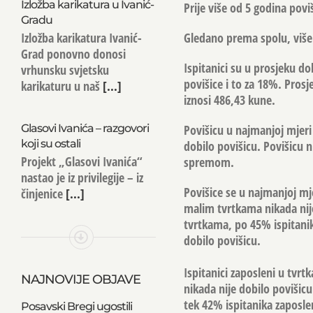
Izložba karikatura u Ivanić-
Prije više od 5 godina povi
Gradu
Izložba karikatura Ivanić-
Gledano prema spolu, više
Grad ponovno donosi
Ispitanici su u prosjeku do
vrhunsku svjetsku
povišice i to za 18%. Pros
karikaturu u naš
[...]
iznosi 486,43 kune.
Glasovi Ivanića – razgovori
Povišicu u najmanjoj mjer
koji su ostali
dobilo povišicu. Povišicu 
Projekt „Glasovi Ivanića“
spremom.
nastao je iz privilegije – iz
Povišice se u najmanjoj mj
činjenice
[...]
malim tvrtkama nikada nije
tvrtkama, po 45% ispitanik
dobilo povišicu.
Ispitanici zaposleni u tvr
NAJNOVIJE OBJAVE
nikada nije dobilo povišic
tek 42% ispitanika zaposle
Posavski Bregi ugostili