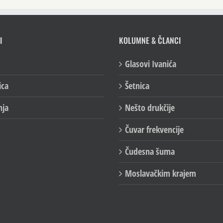
I
KOLUMNE & ČLANCI
Glasovi Ivanića
ica
Šetnica
nja
Nešto drukčije
Čuvar frekvencije
Čudesna šuma
Moslavačkim krajem