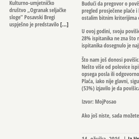
Kulturno-umjetničko
Budući da pregovor o poviš
društvo „Ogranak seljačke
pregled prosječene plaće i
sloge” Posavski Bregi
ostalim bitnim kriterijima 
uspješno je predstavilo
[...]
U ovoj godini, svoju poviš
28% ispitanika ne zna što 
ispitanika dosegnulo je na
Što nam još donosi povišic
Nešto više od polovice ispi
opsega posla ili odgovorno
Plaća, iako nije glavni, sig
(53%) izjavilo je da povišic
Izvor: MojPosao
Ako još niste, sada možete 
14. ožujka, 2016.
|
Iz H