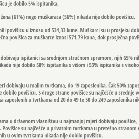
šicu je dobilo 5% ispitanika.
 žena (61%) nego muškaraca (56%) nikada nije dobilo povišicu.
bili povišicu u iznosu od 534,33 kune. Muškarci su u prosjeku dobi
ječna povišica za muškarce iznosi 571,79 kuna, dok prosječna poviš
i dobivaju ispitanici sa srednjom stručnom spremom, njih 65% ni
nikada nije dobilo 58% ispitanika s višom i 53% ispitanika s vis
eri dobivaju u malim tvrtkama, do 19 zaposlenika. Čak 50% zapos
 dobilo povišicu. S druge strane povišice su najčešće u srednje v
a zaposlenih u tvrtkama od 20 do 49 te 50 do 249 zaposlenika nik
tkama u državnom vlasništvu u najmanjoj mjeri dobivaju povišice,
u. Povišice su najčešće u privatnim tvrtkama u pretežno stranom 
nih u ovim tvrtkama nikada nije dobilo povišicu.