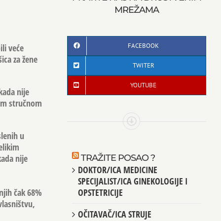
MREŽAMA
FACEBOOK
li veće
ica za žene
TWITER
YOUTUBE
kada nije
okom stručnom
lenih u
elikim
ada nije
TRAŽITE POSAO ?
DOKTOR/ICA MEDICINE
SPECIJALIST/ICA GINEKOLOGIJE I
 njih čak 68%
OPSTETRICIJE
vlasništvu,
OČITAVAČ/ICA STRUJE