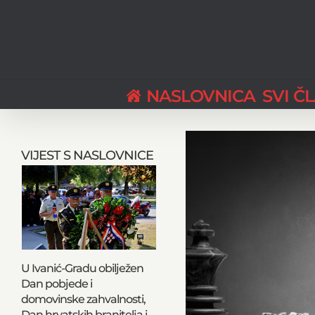
Skip
to
content
NASLOVNICA
SVI Č
View
Larger
VIJEST S NASLOVNICE
Image
U Ivanić-Gradu obilježen
Dan pobjede i
domovinske zahvalnosti,
Dan hrvatskih branitelja i