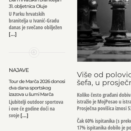
31. obljetnica Oluje
U Parku hrvatskih
branitelja u Ivanić-Gradu
danas je svečano obilježen
[...]
NAJAVE
Više od polovic
šefa, u prosje
Tour de Marča 2026 donosi
dva dana sportskog
Koliko često građani dobiva
izazova u šumi Marča
istražio je MojPosao u ist
Ljubitelji outdoor sportova
Prosječna povišica iznosi 
i ove će godine doći na
svoje
[...]
Čak 60% ispitanika (s prek
17% ispitanika dobilo je po