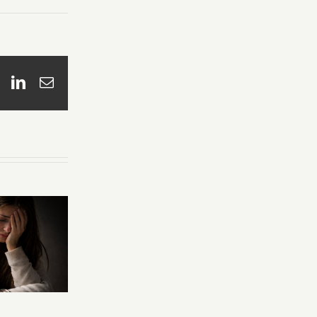
book
X
LinkedIn
Email