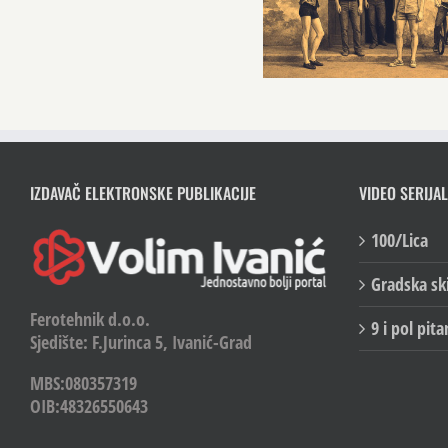
IZDAVAČ ELEKTRONSKE PUBLIKACIJE
VIDEO SERIJAL
100/Lica
Gradska sk
Ferotehnik d.o.o.
9 i pol pita
Sjedište: F.Jurinca 5, Ivanić-Grad
MBS:080357319
OIB:48326550643