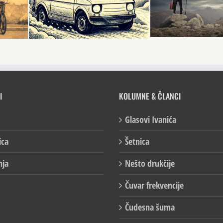
I
KOLUMNE & ČLANCI
Glasovi Ivanića
ica
Šetnica
nja
Nešto drukčije
Čuvar frekvencije
Čudesna šuma