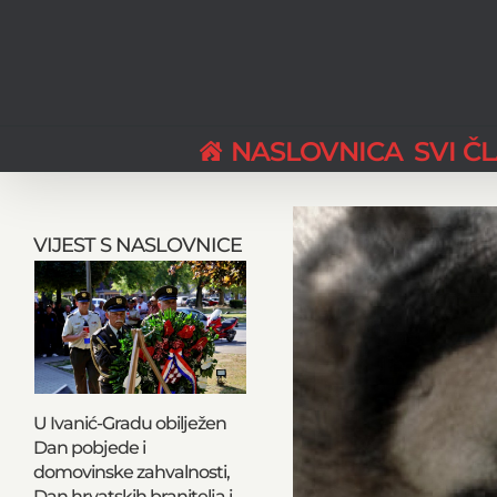
Skip
to
content
NASLOVNICA
SVI Č
View
Larger
VIJEST S NASLOVNICE
Image
U Ivanić-Gradu obilježen
Dan pobjede i
domovinske zahvalnosti,
Dan hrvatskih branitelja i