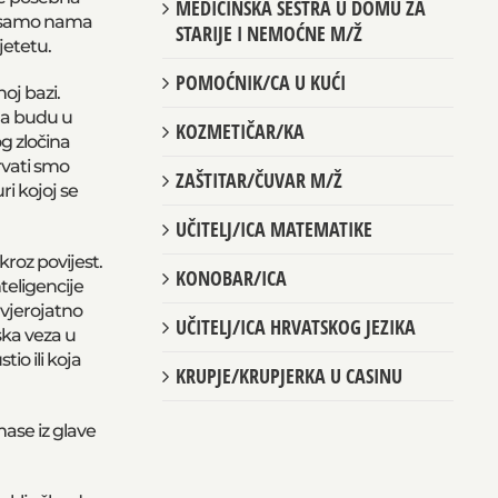
MEDICINSKA SESTRA U DOMU ZA
je samo nama
STARIJE I NEMOĆNE M/Ž
jetetu.
POMOĆNIK/CA U KUĆI
oj bazi.
 da budu u
KOZMETIČAR/KA
g zločina
Hrvati smo
ZAŠTITAR/ČUVAR M/Ž
ri kojoj se
UČITELJ/ICA MATEMATIKE
kroz povijest.
KONOBAR/ICA
teligencije
 vjerojatno
UČITELJ/ICA HRVATSKOG JEZIKA
ska veza u
io ili koja
KRUPJE/KRUPJERKA U CASINU
mase iz glave