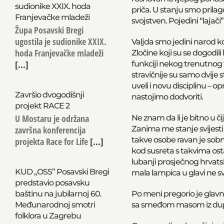
sudionike XXIX. hoda
priča. U stanju smo prilag
Franjevačke mladeži
svojstven. Pojedini “lajači
Župa Posavski Bregi
ugostila je sudionike XXIX.
Valjda smo jedini narod ko
hoda Franjevačke mladeži
Zločine koji su se dogodil
[...]
funkciji nekog trenutno
stravičnije su samo dvije s
uveli i novu disciplinu – o
Završio dvogodišnji
nastojimo dodvoriti.
projekt RACE 2
U Mostaru je održana
Ne znam da li je bitno u čij
završna konferencija
Zanima me stanje svijesti 
takve osobe ravan je sobno
projekta Race for Life
[...]
kod susreta s takvima osta
lubanji prosječnog hrvatsko
KUD „OSS” Posavski Bregi
mala lampica u glavi ne svij
predstavio posavsku
baštinu na jubilarnoj 60.
Po meni pregorio je glavni
Međunarodnoj smotri
sa smeđom masom iz dupet
folklora u Zagrebu