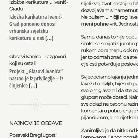
Izložba karikatura u Ivanić-
Cijeli svoj život nastojim
Gradu
dozvoljavam si nametnuti
Izložba karikatura Ivanić-
Ne pušem u ničiji rog i s
Grad ponovno donosi
meni puhne vrit. Jednost
vrhunsku svjetsku
Samo, danas to nije popula
karikaturu u naš
[...]
široko se smijati s jumbo 
rukom po ramenu dok mu dr
Glasovi Ivanića – razgovori
jer to odmah znači da ste 
koji su ostali
cijelosti potvrđuje poslovi
Projekt „Glasovi Ivanića“
Svjedoci smo lajanja jedni
nastao je iz privilegije – iz
lavež i to divljih, bijesni
činjenice
[...]
svojom glavom i da ste po
glupost može doseći. Nai
sve dolazi na osobnu raz
komentaru pobrojena je već
pijandurom, a ne rijetko
NAJNOVIJE OBJAVE
Zanimljivo je da nitko od
Posavski Bregi ugostili
i osnovama lijepog ponaša