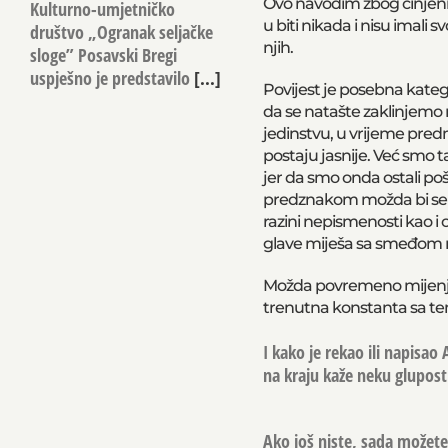
Ovo navodim zbog činjeni
Kulturno-umjetničko
u biti nikada i nisu imali s
društvo „Ogranak seljačke
njih.
sloge” Posavski Bregi
uspješno je predstavilo
[...]
Povijest je posebna katego
da se natašte zaklinjemo
jedinstvu, u vrijeme pred
postaju jasnije. Već smo t
jer da smo onda ostali poš
predznakom možda bi se dana
razini nepismenosti kao i o
glave miješa sa smeđom
Možda povremeno mijenjaju
trenutna konstanta sa t
I kako je rekao ili napisa
na kraju kaže neku glupost
Ako još niste, sada možete 