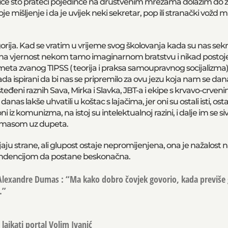
ce što prateći pojedince na društvenim mrežama dolazim do z
voje mišljenje i da je uvijek neki sekretar, pop ili stranački vožd 
rija. Kad se vratim u vrijeme svog školovanja kada su nas sekret
 na vjernost nekom tamo imaginarnom bratstvu i nikad posto
meta zvanog TIPSS ( teorija i praksa samoupravnog socijalizma) 
ada ispirani da bi nas se pripremilo za ovu jezu koja nam se da
teđeni raznih Sava, Mirka i Slavka, JBT-a i ekipe s krvavo-crven
s lakše uhvatili u koštac s lajačima, jer oni su ostali isti, ostal
ni iz komunizma, na istoj su intelektualnoj razini, i dalje im se si
 masom uz dupeta.
 strane, ali glupost ostaje nepromijenjena, ona je nažalost n
endencijom da postane beskonačna.
o Alexandre Dumas : “Ma kako dobro čovjek govorio, kada previše 
.”
lajkati portal Volim Ivanić