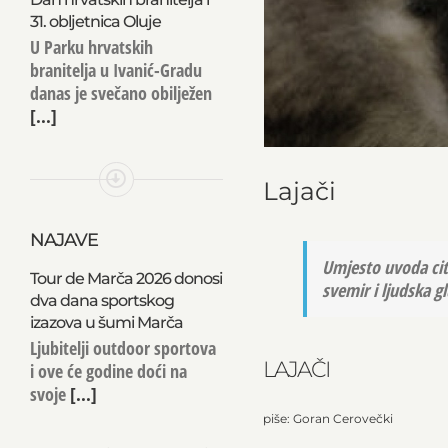
31. obljetnica Oluje
U Parku hrvatskih
branitelja u Ivanić-Gradu
danas je svečano obilježen
[...]
Lajači
NAJAVE
Umjesto uvoda citi
Tour de Marča 2026 donosi
svemir i ljudska g
dva dana sportskog
izazova u šumi Marča
Ljubitelji outdoor sportova
LAJAČI
i ove će godine doći na
svoje
[...]
piše: Goran Cerovečki