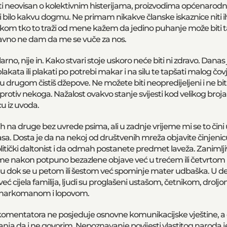
 biti neovisan o kolektivnim histerijama, proizvodima općenarod
 bilo kakvu dogmu. Ne primam nikakve članske iskaznice niti 
vakom tko to traži od mene kažem da jedino puhanje može biti 
avno ne dam da me se vuče za nos.
rno, nije in. Kako stvari stoje uskoro neće biti ni zdravo. Dana
plakata ili plakati po potrebi makar i na silu te tapšati malog č
ugom čistiš džepove. Ne možete biti neopredijeljeni i ne biti
protiv nekoga. Nažalost ovakvo stanje svijesti kod velikog broj
cu iz uvoda.
h na druge bez uvrede psima, ali u zadnje vrijeme mi se to čini
h pasa. Dosta je da na nekoj od društvenih mreža objavite činjenic
litički daltonist i da odmah postanete predmet laveža. Zanimlji
me nakon potpuno bezazlene objave već u trećem ili četvrto
inu dok se u petom ili šestom već spominje mater udbaška. U 
 cijela familija, ljudi su proglašeni ustašom, četnikom, droljo
 i narkomanom i lopovom.
 komentatora ne posjeduje osnovne komunikacijske vještine, a
nja da i ne govorim. Nepoznavanje povijesti vlastitog naroda 