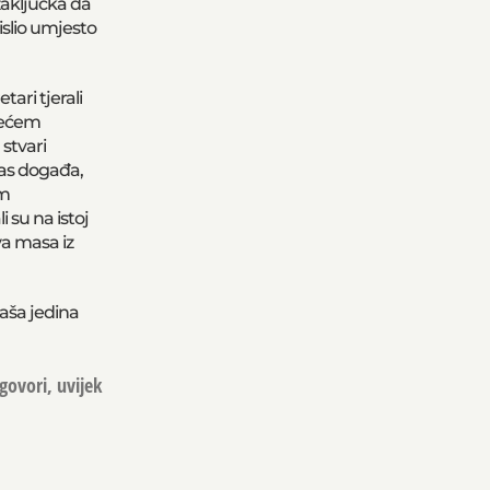
aključka da
mislio umjesto
ari tjerali
jećem
stvari
nas događa,
im
i su na istoj
va masa iz
aša jedina
govori, uvijek