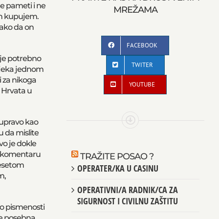
ne pameti i ne
MREŽAMA
ih kupujem.
tako da on
FACEBOOK
s je potrebno
TWITER
ovjeka jednom
 za nikoga
YOUTUBE
a Hrvata u
 upravo kao
u da mislite
vo je dokle
m komentaru
TRAŽITE POSAO ?
desetom
OPERATER/KA U CASINU
m,
OPERATIVNI/A RADNIK/CA ZA
SIGURNOST I CIVILNU ZAŠTITU
 o pismenosti
je posebna