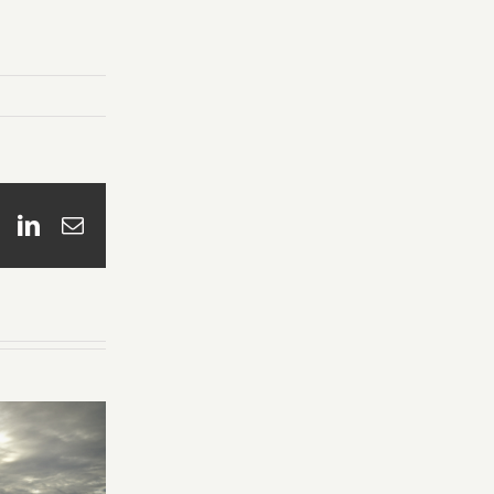
book
X
LinkedIn
Email