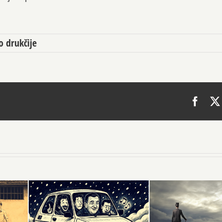
o drukčije
Face