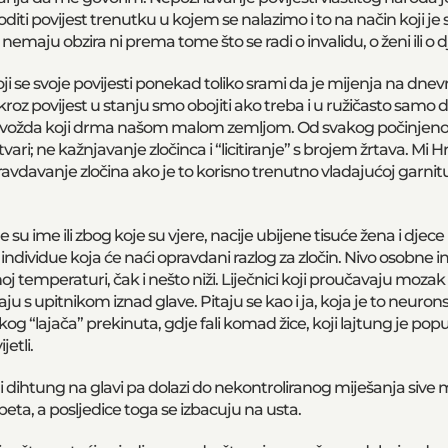
oditi povijest trenutku u kojem se nalazimo i to na način koji 
” nemaju obzira ni prema tome što se radi o invalidu, o ženi ili o d
ji se svoje povijesti ponekad toliko srami da je mijenja na dnevn
i kroz povijest u stanju smo obojiti ako treba i u ružičasto samo
g vožda koji drma našom malom zemljom. Od svakog počinjeno
tvari; ne kažnjavanje zločinca i “licitiranje” s brojem žrtava. Mi 
pravdavanje zločina ako je to korisno trenutno vladajućoj garnitu
e su ime ili zbog koje su vjere, nacije ubijene tisuće žena i djece 
individue koja će naći opravdani razlog za zločin. Nivo osobne in
j temperaturi, čak i nešto niži. Liječnici koji proučavaju mozak
ju s upitnikom iznad glave. Pitaju se kao i ja, koja je to neuron
g “lajača” prekinuta, gdje fali komad žice, koji lajtung je popust
etli.
 dihtung na glavi pa dolazi do nekontroliranog miješanja sive 
a, a posljedice toga se izbacuju na usta.