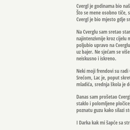
Cvergl je godinama bio naš
Što se mene osobno tiče, s
Cvergl je bio mjesto gdje s
Na Cverglu sam sretao stare
najintenzivnije kroz cijelu 
poljubio upravo na Cverglu
uz bajer. Ne sjećam se više
neiskusno i iskreno.
Neki moji frendovi su radi 
Srećom, Lac je, poput skret
mladića, srednja škola je d
Danas sam prošetao Cverglo
staklo i polomljene pločic
poznatu guzu kako silazi s
I Darka kak mi šapće sa st