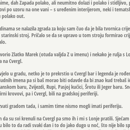
, dah Zapada polako, ali neumitno dolazi i polako i stidljivo, 
ovi po uzoru na one vani – s uređenim interijerom, neki i tematski
u polako out.
inama se nalazila zgrada za koju sam čuo da je bila tvornica crij
 starinski stroj. Pričalo se da se upravo u tom stroju formirao crij
alo.
tvorio Zlatko Marek (otuda valjda Z u imenu) i nekako je rulja s L
a na Cvergl.
vjelo u gradu, netko je to prekrstio u Cvergl bar i legenda je rođe
 čudnih imena pa si baš morao biti odavde da bi znao kud trebaš ić
nskom baru, Zvijezdi, Rupi, Pasjoj kućici, Šrotu ili Jeger baru. Sne
ni krovovi, pa i Cvergl, bili na gradskoj periferiji.
vati gradom tada, i samim time nismo mogli imati periferiju.
 da su svi krenuli na Cvergl pa smo ih i mi s Lonje pratili. Sjećam
bilo to da radi svaki dan i to do jako dugo u noć, što nije bilo sp