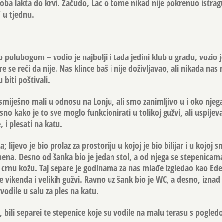
 oba lakta do krvi. Začudo, Lac o tome nikad nije pokrenuo istrag
 u tjednu.
 polubogom – vodio je najbolji i tada jedini klub u gradu, vozio 
re se reći da nije. Nas klince baš i nije doživljavao, ali nikada nas n
biti poštivali.
smiješno mali u odnosu na Lonju, ali smo zanimljivo u i oko nje
 jasno kako je to sve moglo funkcionirati u tolikoj gužvi, ali uspijev
e, i plesati na katu.
a; lijevo je bio prolaz za prostoriju u kojoj je bio bilijar i u kojoj
emena. Desno od šanka bio je jedan stol, a od njega se stepenicam
crnu kožu. Taj separe je godinama za nas mlađe izgledao kao Ede
e vikenda i velikih gužvi. Ravno uz šank bio je WC, a desno, izna
vodile u salu za ples na katu.
, bili separei te stepenice koje su vodile na malu terasu s pogle