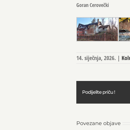
Goran Cerovečki
14. siječnja, 2026.
|
Ko
Podijelite priču !
Povezane objave