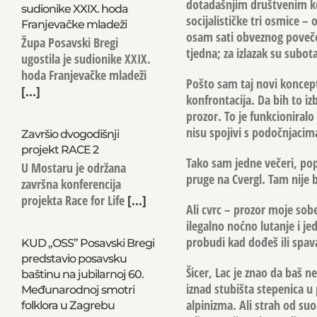
dotadašnjim društvenim ko
sudionike XXIX. hoda
socijalističke tri osmice –
Franjevačke mladeži
osam sati obveznog povečer
Župa Posavski Bregi
tjedna; za izlazak su subo
ugostila je sudionike XXIX.
hoda Franjevačke mladeži
Pošto sam taj novi koncept
[...]
konfrontacija. Da bih to i
prozor. To je funkcioniralo
nisu spojivi s podočnjacim
Završio dvogodišnji
projekt RACE 2
Tako sam jedne večeri, po
U Mostaru je održana
pruge na Cvergl. Tam nije 
završna konferencija
projekta Race for Life
[...]
Ali cvrc – prozor moje sobe
ilegalno noćno lutanje i je
probudi kad dođeš ili spav
KUD „OSS” Posavski Bregi
predstavio posavsku
Šicer, Lac je znao da baš ne
baštinu na jubilarnoj 60.
iznad stubišta stepenica 
Međunarodnoj smotri
alpinizma. Ali strah od suo
folklora u Zagrebu