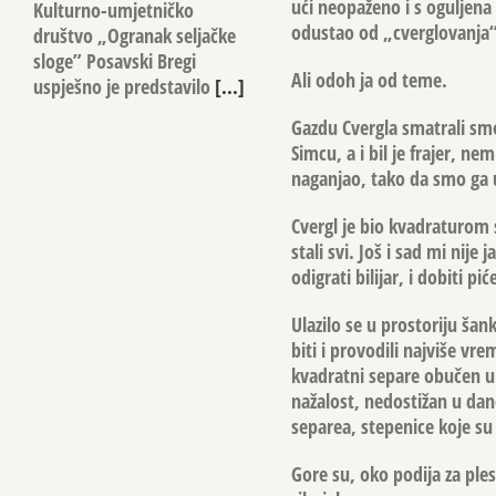
ući neopaženo i s oguljena
Kulturno-umjetničko
odustao od „cverglovanja“
društvo „Ogranak seljačke
sloge” Posavski Bregi
Ali odoh ja od teme.
uspješno je predstavilo
[...]
Gazdu Cvergla smatrali smo
Simcu, a i bil je frajer, nem
naganjao, tako da smo ga u 
Cvergl je bio kvadraturom 
stali svi. Još i sad mi nije
odigrati bilijar, i dobiti pić
Ulazilo se u prostoriju šank
biti i provodili najviše vr
kvadratni separe obučen u 
nažalost, nedostižan u dan
separea, stepenice koje su 
Gore su, oko podija za ples