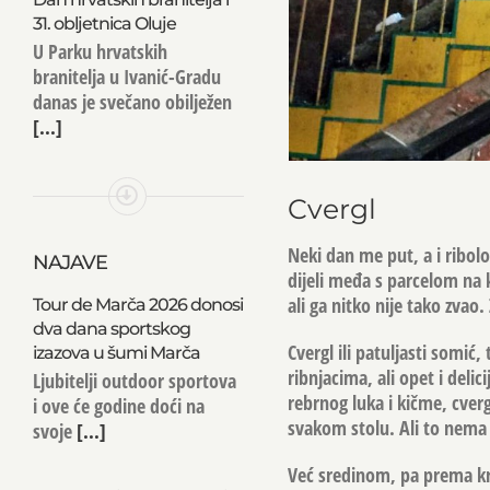
31. obljetnica Oluje
U Parku hrvatskih
branitelja u Ivanić-Gradu
danas je svečano obilježen
[...]
Cvergl
Neki dan me put, a i ribolo
NAJAVE
dijeli međa s parcelom na k
ali ga nitko nije tako zvao
Tour de Marča 2026 donosi
dva dana sportskog
Cvergl ili patuljasti somić,
izazova u šumi Marča
ribnjacima, ali opet i delic
Ljubitelji outdoor sportova
rebrnog luka i kičme, cverg
i ove će godine doći na
svakom stolu. Ali to nema
svoje
[...]
Već sredinom, pa prema kr