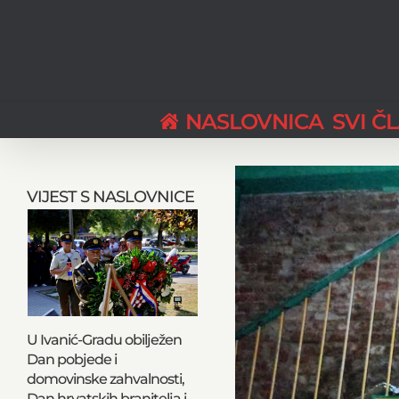
Skip
to
content
NASLOVNICA
SVI Č
View
Larger
VIJEST S NASLOVNICE
Image
U Ivanić-Gradu obilježen
Dan pobjede i
domovinske zahvalnosti,
Dan hrvatskih branitelja i