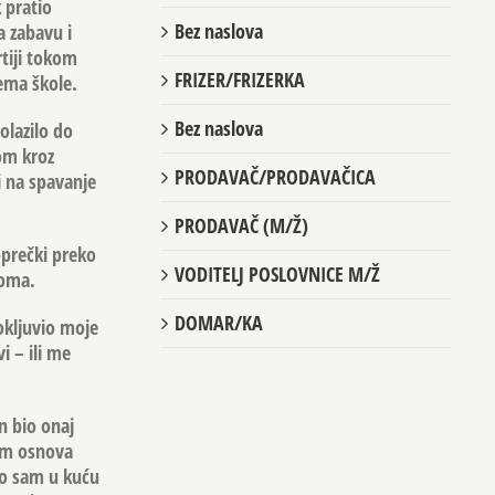
 pratio
Bez naslova
a zabavu i
tiji tokom
FRIZER/FRIZERKA
nema škole.
Bez naslova
olazilo do
šom kroz
PRODAVAČ/PRODAVAČICA
i na spavanje
PRODAVAČ (M/Ž)
prečki preko
VODITELJ POSLOVNICE M/Ž
doma.
DOMAR/KA
rokljuvio moje
i – ili me
en bio onaj
rem osnova
pio sam u kuću