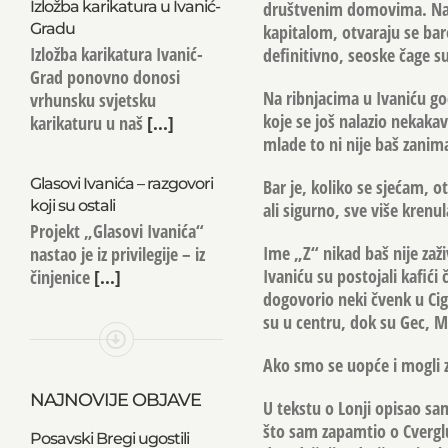
Izložba karikatura u Ivanić-
društvenim domovima. Naime
Gradu
kapitalom, otvaraju se bar
Izložba karikatura Ivanić-
definitivno, seoske čage s
Grad ponovno donosi
Na ribnjacima u Ivaniću god
vrhunsku svjetsku
koje se još nalazio nekakav
karikaturu u naš
[...]
mlade to ni nije baš zanim
Glasovi Ivanića – razgovori
Bar je, koliko se sjećam, o
koji su ostali
ali sigurno, sve više krenul
Projekt „Glasovi Ivanića“
Ime „Z“ nikad baš nije zaži
nastao je iz privilegije – iz
Ivaniću su postojali kafići
činjenice
[...]
dogovorio neki čvenk u Ciga
su u centru, dok su Gec, Mir
Ako smo se uopće i mogli z
NAJNOVIJE OBJAVE
U tekstu o Lonji opisao sam
što sam zapamtio o Cverglu 
Posavski Bregi ugostili