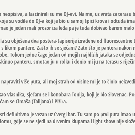
e neopisiva, a fascinirali su me DJ-evi. Naime, uz vrata za terasu 
 koje su vodile do DJ-a koji je bio u samoj špici krova i odtuda im
imao je jedan mali prozor iza leđa pa je tuda dobivao barem malo 
ila su obješena dva postera-tapiserije izrađene od fluorescentne 
n s likom pantere. Zašto ih se sjećam? Zato što je pantera nakon 
sobe. Tokom jedne čage jedan od mojih najbližih jataka se odje
 skinuo panteru, smotao ju u rolku i donio mi ju na terasu s riječi
apraviti više puta, ali moj strah od visine mi je to činio neizved
o vlasnika, sjećam se i konobara Tonija, koji je bio Slovenac. Pos
ećam se Cimaša (Talijana) i Pižira.
i definitivno je vezan uz Cvergl bar. Tu sam po prvi puta imao 
 domu, gdje se ne sjedi na drvenim klupama i light show nije slož