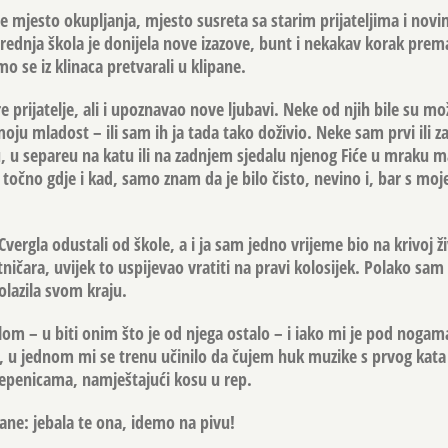
e mjesto okupljanja, mjesto susreta sa starim prijateljima i nov
rednja škola je donijela nove izazove, bunt i nekakav korak prema
mo se iz klinaca pretvarali u klipane.
 prijatelje, ali i upoznavao nove ljubavi. Neke od njih bile su mo
moju mladost – ili sam ih ja tada tako doživio. Neke sam prvi ili z
, u separeu na katu ili na zadnjem sjedalu njenog Fiće u mraku 
 točno gdje i kad, samo znam da je bilo čisto, nevino i, bar s moj
Cvergla odustali od škole, a i ja sam jedno vrijeme bio na krivoj ži
ničara, uvijek to uspijevao vratiti na pravi kolosijek. Polako sam 
olazila svom kraju.
m – u biti onim što je od njega ostalo – i iako mi je pod nogam
e, u jednom mi se trenu učinilo da čujem huk muzike s prvog kata 
tepenicama, namještajući kosu u rep.
rane: jebala te ona, idemo na pivu!