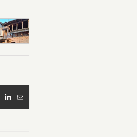
book
X
LinkedIn
Email