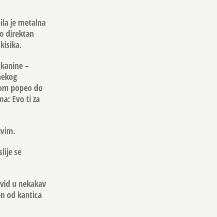
bila je metalna
ao direktan
kisika.
tkanine –
nekog
dnom popeo do
ma: Evo ti za
ivim.
lije se
uvid u nekakav
en od kantica