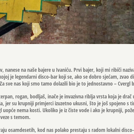
v, nanese na naše bajere u Ivaniću. Prvi bajer, koji mi ribiči nazi
ojoj je legendarni disco-bar koji se, ako se dobro sjećam, zvao d
. Za sve nas koji smo tamo dolazili bio je to jednostavno – Cvergl b
 terpan, rogan, bodljaš, inače je invazivna riblja vrsta koja je drač
ija, jer su krupniji primjerci izuzetno ukusni, što je još spojeno s 
l uopće nema kosti. Ukoliko je iz čiste vode i ako je krupniji, pože
 veze s temom.
aju osamdesetih, kod nas polako prestaju s radom lokalni disco-