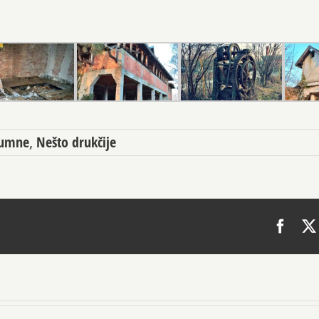
lumne
,
Nešto drukčije
Face