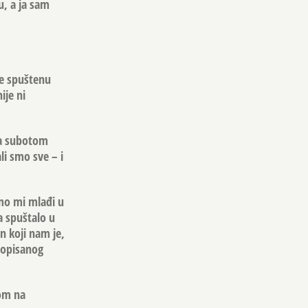
u, a ja sam
je spuštenu
ije ni
ga subotom
ali smo sve – i
 smo mi mlađi u
a spuštalo u
n koji nam je,
d opisanog
dom na