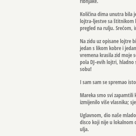
ribnjake.
Količina dima unutra bila j
lojtra-ljestve sa štitnikom
pregled na rulju. Srećom, 
Na zidu uz opisane lojtre b
jedan s likom kobre i jeda
vremena krasila zid moje 
pola DJ-evih lojtri, hladno
sobu!
I sam sam se spremao isto n
Mareka smo svi zapamtili ka
izmijenilo više vlasnika; sj
Uglavnom, dio naše mladost
disco koji nije u lokalnom
ulja.