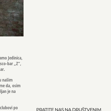
vamo Jedinica,
isco-bar „Z“,
ar.
 u našim
time da, osim
ljan je na
clubovi po
PRATITE NAS NA DRUŠTVENIM