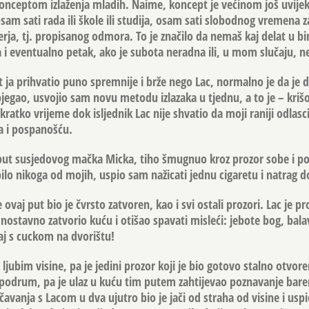
nceptom izlaženja mladih. Naime, koncept je većinom još uvijek
 osam sati rada ili škole ili studija, osam sati slobodnog vremena z
ja, tj. propisanog odmora. To je značilo da nemaš kaj delat u bir
ta i eventualno petak, ako je subota neradna ili, u mom slučaju, 
 ja prihvatio puno spremnije i brže nego Lac, normalno je da je d
zbjegao, usvojio sam novu metodu izlazaka u tjednu, a to je – kri
 kratko vrijeme dok isljednik Lac nije shvatio da moji raniji odlasc
a i pospanošću.
put susjedovog mačka Micka, tiho šmugnuo kroz prozor sobe i po
bilo nikoga od mojih, uspio sam nažicati jednu cigaretu i natrag 
 ovaj put bio je čvrsto zatvoren, kao i svi ostali prozori. Lac je p
dnostavno zatvorio kuću i otišao spavati misleći: jebote bog, balav
aj s cuckom na dvorištu!
 ljubim visine, pa je jedini prozor koji je bio gotovo stalno otvor
u podrum, pa je ulaz u kuću tim putem zahtijevao poznavanje ba
čavanja s Lacom u dva ujutro bio je jači od straha od visine i us