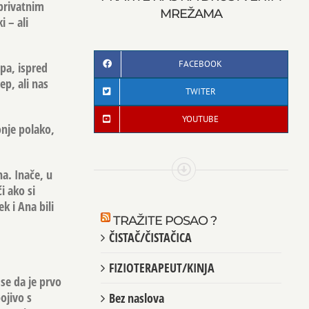
privatnim
MREŽAMA
 – ali
FACEBOOK
epa, ispred
ep, ali nas
TWITER
YOUTUBE
onje polako,
na. Inače, u
i ako si
k i Ana bili
TRAŽITE POSAO ?
ČISTAČ/ČISTAČICA
FIZIOTERAPEUT/KINJA
 se da je prvo
ojivo s
Bez naslova