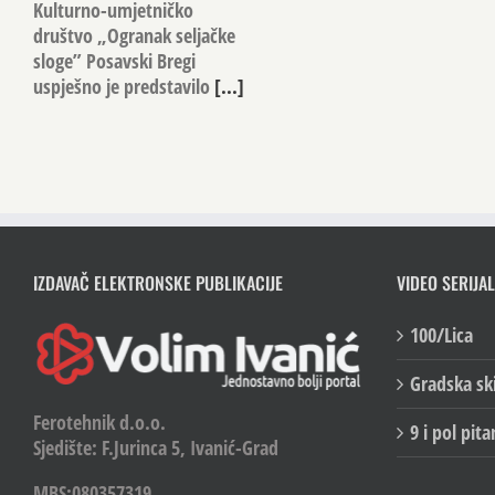
Kulturno-umjetničko
društvo „Ogranak seljačke
sloge” Posavski Bregi
uspješno je predstavilo
[...]
IZDAVAČ ELEKTRONSKE PUBLIKACIJE
VIDEO SERIJAL
100/Lica
Gradska sk
Ferotehnik d.o.o.
9 i pol pita
Sjedište: F.Jurinca 5, Ivanić-Grad
MBS:080357319