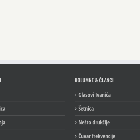
I
KOLUMNE & ČLANCI
Glasovi Ivanića
ica
Šetnica
nja
Nešto drukčije
Čuvar frekvencije