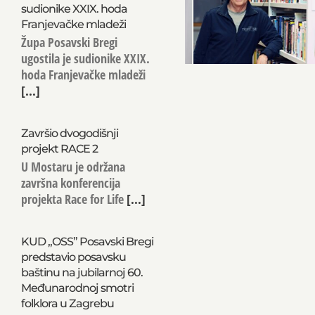
sudionike XXIX. hoda
Franjevačke mladeži
Župa Posavski Bregi
ugostila je sudionike XXIX.
hoda Franjevačke mladeži
[...]
Završio dvogodišnji
projekt RACE 2
U Mostaru je održana
završna konferencija
projekta Race for Life
[...]
KUD „OSS” Posavski Bregi
predstavio posavsku
baštinu na jubilarnoj 60.
Međunarodnoj smotri
folklora u Zagrebu