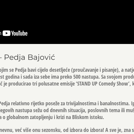
 – Pedja Bajović
im se Pedja bavi cijelo desetljeće (proučavanje i pisanje), a natje
est godina i sada iza sebe ima preko 500 nastupa. Sa svojom pro
ć je producirao tri polusatne emisije ‘STAND UP Comedy Show’, k
edja relativno rijetko poseže za trivijalnostima i banalnostima. I
jegovih nastupa sežu od dnevnih situacija, poslovnih tema ili mu
 o globalnom zatopljenju i krizi na Bliskom istoku.
 dnevnu, već više onu sezonsku, od izbora do izbora! A sve je, zna s