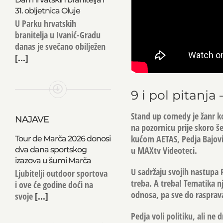
31. obljetnica Oluje
U Parku hrvatskih
branitelja u Ivanić-Gradu
danas je svečano obilježen
[...]
9 i pol pitanja
Stand up comedy je žanr koj
NAJAVE
na pozornicu prije skoro š
kućom AETAS, Pedja Bajovi
Tour de Marča 2026 donosi
u MAXtv Videoteci.
dva dana sportskog
izazova u šumi Marča
U sadržaju svojih nastupa P
Ljubitelji outdoor sportova
treba. A treba! Tematika n
i ove će godine doći na
odnosa, pa sve do rasprava
svoje
[...]
Pedja voli politiku, ali ne