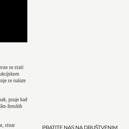
rao se stati
dukcijskom
oje se nalaze
pak, psuje kad
ško-ženskih
e, stvar
PRATITE NAS NA DRUŠTVENIM