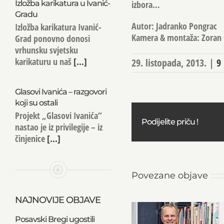
Izložba karikatura u Ivanić-
izbora…
Gradu
Autor: Jadranko Pongrac
Izložba karikatura Ivanić-
Kamera & montaža: Zoran 
Grad ponovno donosi
vrhunsku svjetsku
karikaturu u naš
[...]
29. listopada, 2013.
|
9 
Glasovi Ivanića – razgovori
koji su ostali
Projekt „Glasovi Ivanića“
Podijelite priču !
nastao je iz privilegije – iz
činjenice
[...]
Povezane objave
NAJNOVIJE OBJAVE
Posavski Bregi ugostili