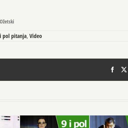
Ožetski
i pol pitanja
,
Video
Face