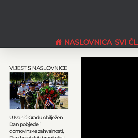
Skip
to
content
NASLOVNICA
SVI Č
VIJEST S NASLOVNICE
U Ivanić-Gradu obilježen
Dan pobjede i
domovinske zahvalnosti,
Dan hrvatskih branitelja i