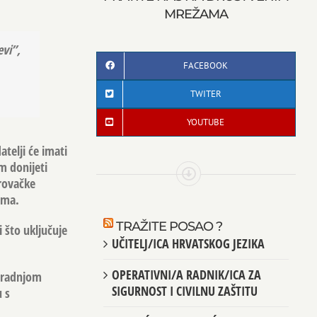
MREŽAMA
evi”,
FACEBOOK
TWITER
YOUTUBE
atelji će imati
am donijeti
rovačke
ama.
TRAŽITE POSAO ?
 što uključuje
UČITELJ/ICA HRVATSKOG JEZIKA
OPERATIVNI/A RADNIK/ICA ZA
suradnjom
SIGURNOST I CIVILNU ZAŠTITU
 s