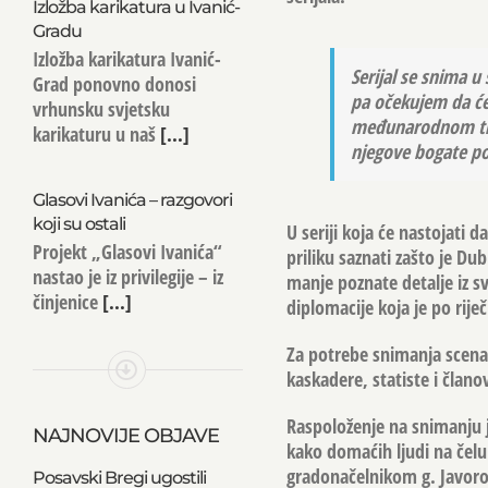
Izložba karikatura u Ivanić-
Gradu
Izložba karikatura Ivanić-
Serijal se snima u
Grad ponovno donosi
pa očekujem da će
vrhunsku svjetsku
međunarodnom trži
karikaturu u naš
[...]
njegove bogate pov
Glasovi Ivanića – razgovori
koji su ostali
U seriji koja će nastojati d
Projekt „Glasovi Ivanića“
priliku saznati zašto je Dub
nastao je iz privilegije – iz
manje poznate detalje iz s
činjenice
[...]
diplomacije koja je po ri
Za potrebe snimanja scena
kaskadere, statiste i člano
Raspoloženje na snimanju j
NAJNOVIJE OBJAVE
kako domaćih ljudi na čelu
gradonačelnikom g.
Javor
Posavski Bregi ugostili