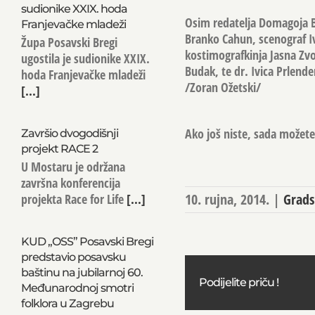
sudionike XXIX. hoda
Osim redatelja Domagoja Bu
Franjevačke mladeži
Branko Cahun, scenograf I
Župa Posavski Bregi
kostimografkinja Jasna Zvo
ugostila je sudionike XXIX.
Budak, te dr. Ivica Prlende
hoda Franjevačke mladeži
/Zoran Ožetski/
[...]
Ako još niste, sada možete 
Završio dvogodišnji
projekt RACE 2
U Mostaru je održana
završna konferencija
10. rujna, 2014.
|
Grads
projekta Race for Life
[...]
KUD „OSS” Posavski Bregi
predstavio posavsku
baštinu na jubilarnoj 60.
Podijelite priču !
Međunarodnoj smotri
folklora u Zagrebu