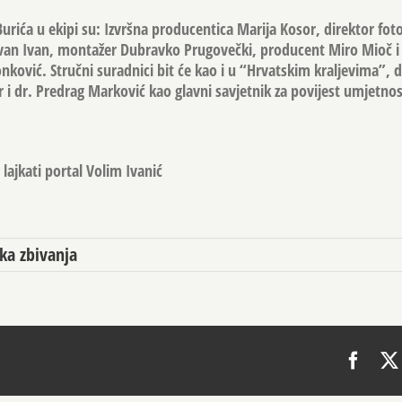
rića u ekipi su: Izvršna producentica Marija Kosor, direktor foto
van Ivan, montažer Dubravko Prugovečki, producent Miro Mioč i
nković. Stručni suradnici bit će kao i u “Hrvatskim kraljevima”, 
r i dr. Predrag Marković kao glavni savjetnik za povijest umjetnos
lajkati portal Volim Ivanić
ka zbivanja
Face