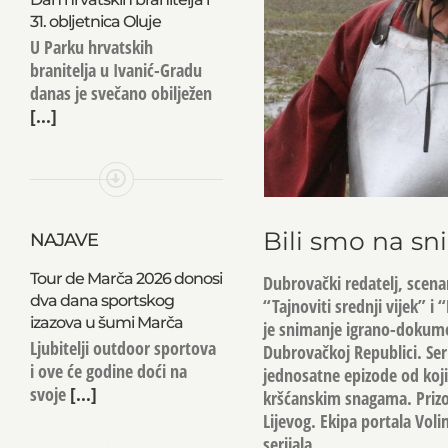
31. obljetnica Oluje
U Parku hrvatskih
branitelja u Ivanić-Gradu
danas je svečano obilježen
[...]
Bili smo na sn
NAJAVE
Tour de Marča 2026 donosi
Dubrovački redatelj, scenar
dva dana sportskog
“Tajnoviti srednji vijek” i
izazova u šumi Marča
je snimanje igrano-dokume
Ljubitelji outdoor sportova
Dubrovačkoj Republici. Serij
i ove će godine doći na
jednosatne epizode od koj
svoje
[...]
kršćanskim snagama. Prizor
Lijevog. Ekipa portala Voli
serijala.