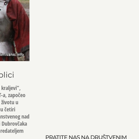
lici
kraljevi”,
T-a, započeo
 životu u
u četiri
anstvenog nad
ci Dubrovčaka
s redateljem
PRATITE NAS NA DRUŠTVENIM