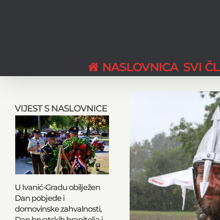
Skip
to
content
NASLOVNICA
SVI Č
View
Larger
VIJEST S NASLOVNICE
Image
U Ivanić-Gradu obilježen
Dan pobjede i
domovinske zahvalnosti,
Dan hrvatskih branitelja i