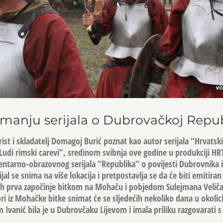
imanju serijala o Dubrovačkoj Repub
ist i skladatelj
Domagoj Burić
poznat kao autor serijala “Hrvatski 
 “Ludi rimski carevi”, sredinom svibnja ove godine u produkciji HR
ntarno-obrazovnog serijala “Republika“ o povijesti Dubrovnika i
al se snima na više lokacija i pretpostavlja se da će biti emitiran 
ih prva započinje bitkom na Mohaču i pobjedom Sulejmana Velič
i iz Mohačke bitke snimat će se sljedećih nekoliko dana u okoli
m Ivanić bila je u Dubrovčaku Lijevom i imala priliku razgovarati 