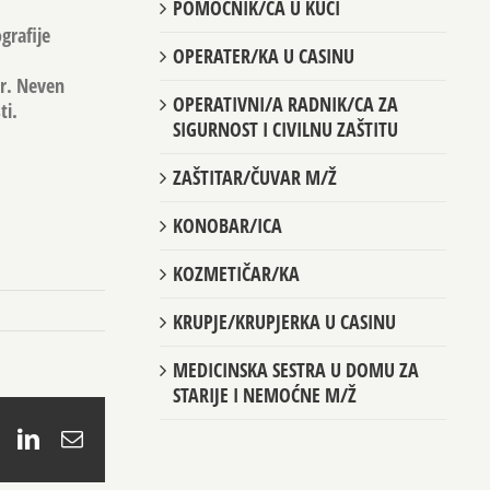
POMOĆNIK/CA U KUĆI
grafije
OPERATER/KA U CASINU
dr. Neven
OPERATIVNI/A RADNIK/CA ZA
ti.
SIGURNOST I CIVILNU ZAŠTITU
ZAŠTITAR/ČUVAR M/Ž
KONOBAR/ICA
KOZMETIČAR/KA
KRUPJE/KRUPJERKA U CASINU
MEDICINSKA SESTRA U DOMU ZA
STARIJE I NEMOĆNE M/Ž
book
X
LinkedIn
Email