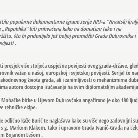
 stilu popularne dokumentarne igrane serije HRT-a “Hrvatski kralj
 „Republika“ biti prihvaćena kako na domaćem tako i na
štu, što bi pridonijelo još boljoj promidžbi Grada Dubrovnika i
ijesti .
ati presjek više stoljeća uspješne povijesti ovog grada-države, gled
rovnik važan u našoj, europskoj i svjetskoj povijesti. Serijal će n
vakodnevnog života grada, ali i zanimljivosti o mehanizmima dub
ječima autora dostojna izučavanja na svim diplomatskim akademij
 Mohačke bitke u Lijevom Dubrovčaku angažirano je oko 180 ljudi
ve tehničke ekipe.
e odlično kaže Burić te naglašava kako su više nego zadovoljni 
 s g.
Markom Klakom
, tako i upravom Grada Ivanić-Grada na čelu
om Bojanom Lešom
.