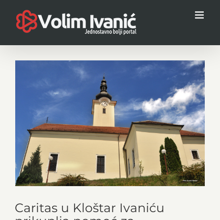
Skip
to
content
View
Larger
Image
Caritas u Kloštar Ivaniću