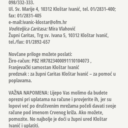
098/332-333.
Ul. Sv. Marije 4, 10312 Kloštar Ivanić, tel. 01/2831-400;
fax: 01/2831-405
e-mail:
ivanic-klostar@ofm.hr
Voditeljica Caritasa:
Mira Vlahović
Župni Caritas, Trg sv. Ivana 5, 10312 Kloštar Ivanić,
tel./fax: 01/2892-657
Novčane priloge možete poslati:
Žiro-račun: PBZ HR7823400091110104073 ,
Franjevački samostan Kloštar Ivanić
predznak : za župni Caritas Kloštar lvanić – za pomoć u
poplavama.
VAŽNA NAPOMENA: Lijepo Vas molimo da budete
oprezni pri uplatama na račune i provjerite ih, jer su
lopovi već po društvenim mrežama počeli davati svoje
račune pod imenom Crvenog križa. Ako možete,
pomozite. No najbolje je doći u župni ured Kloštar
Ivanić i uplatiti.