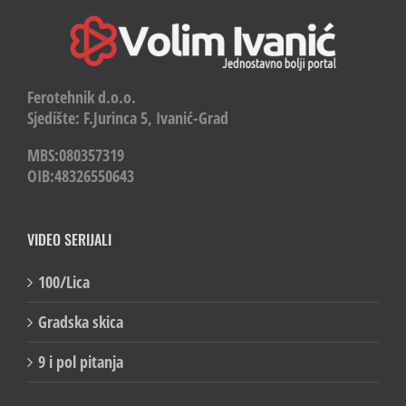
Ferotehnik d.o.o.
Sjedište: F.Jurinca 5, Ivanić-Grad
MBS:080357319
OIB:48326550643
VIDEO SERIJALI
100/Lica
Gradska skica
9 i pol pitanja