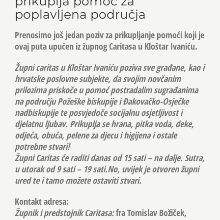
prikuplja pomoć za
poplavljena područja
Prenosimo još jedan poziv za prikupljanje pomoći koji je
ovaj puta upućen iz župnog Caritasa u Kloštar Ivaniću.
Župni caritas u Kloštar Ivaniću poziva sve građane, kao i
hrvatske poslovne subjekte, da svojim novčanim
prilozima priskoče u pomoć postradalim sugrađanima
na području Požeške biskupije i Đakovačko-Osječke
nadbiskupije te posvjedoče socijalnu osjetljivost i
djelatnu ljubav. Prikuplja se hrana, pitka voda, deke,
odjeća, obuća, pelene za djecu i higijena i ostale
potrebne stvari!
Župni Caritas će raditi danas od 15 sati – na dalje. Sutra,
u utorak od 9 sati – 19 sati.No, uvijek je otvoren župni
ured te i tamo možete ostaviti stvari.
Kontakt adresa:
Župnik i predstojnik Caritasa:
fra
Tomislav Božiček
,