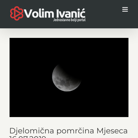
Skip
to
content
View
Larger
Image
Djelomična pomrčina Mjeseca