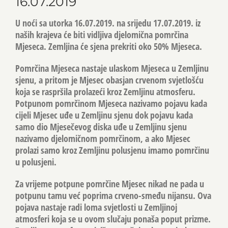
16.07.2019
U noći sa utorka 16.07.2019. na srijedu 17.07.2019. iz
naših krajeva će biti vidljiva djelomična pomrčina
Mjeseca. Zemljina će sjena prekriti oko 50% Mjeseca.
Pomrčina Mjeseca nastaje ulaskom Mjeseca u Zemljinu
sjenu, a pritom je Mjesec obasjan crvenom svjetlošću
koja se raspršila prolazeći kroz Zemljinu atmosferu.
Potpunom pomrčinom Mjeseca nazivamo pojavu kada
cijeli Mjesec uđe u Zemljinu sjenu dok pojavu kada
samo dio Mjesečevog diska uđe u Zemljinu sjenu
nazivamo djelomičnom pomrčinom, a ako Mjesec
prolazi samo kroz Zemljinu polusjenu imamo pomrčinu
u polusjeni.
Za vrijeme potpune pomrčine Mjesec nikad ne pada u
potpunu tamu već poprima crveno-smeđu nijansu. Ova
pojava nastaje radi loma svjetlosti u Zemljinoj
atmosferi koja se u ovom slučaju ponaša poput prizme.