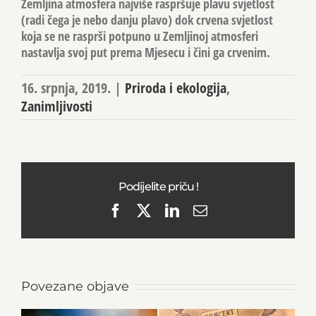
Zemljina atmosfera najviše raspršuje plavu svjetlost
(radi čega je nebo danju plavo) dok crvena svjetlost
koja se ne rasprši potpuno u Zemljinoj atmosferi
nastavlja svoj put prema Mjesecu i čini ga crvenim.
16. srpnja, 2019.
|
Priroda i ekologija
,
Zanimljivosti
Podijelite priču !
Facebook
X
LinkedIn
Email
Povezane objave