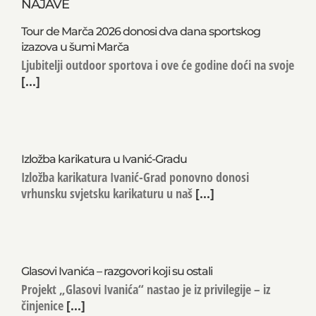
NAJAVE
Tour de Marča 2026 donosi dva dana sportskog
izazova u šumi Marča
Ljubitelji outdoor sportova i ove će godine doći na svoje
[...]
Izložba karikatura u Ivanić-Gradu
Izložba karikatura Ivanić-Grad ponovno donosi
vrhunsku svjetsku karikaturu u naš
[...]
Glasovi Ivanića – razgovori koji su ostali
Projekt „Glasovi Ivanića“ nastao je iz privilegije – iz
činjenice
[...]