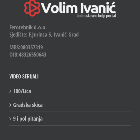
Ferotehnik d.o.o.
Sjedište: F.Jurinca 5, Ivanić-Grad
MBS:080357319
OIB:48326550643
VIDEO SERIJALI
100/Lica
Gradska skica
9 i pol pitanja