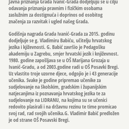
Javna priznanja Grada Ivanić-Grada dodjeljuju se u cilju
odavanja priznanja pravnim i fizičkim osobama
zaslužnim za dostignuća i doprinos od osobitog
značenja za razvitak i ugled našeg Grada.
Godišnja nagrada Grada Ivanić-Grada za 2015. godinu
dodjeljuje se g. Vladimiru Babiću, učitelju hrvatskog
jezika i kjiževnosti. G. Babić završio je Pedagošku
akademiju u Zagrebu, smjer hrvatski jezik i književnost.
1980. godine zapošljava se u OŠ Marijana Grozaja u
Ivanić-Gradu, a od 2003.godine radi u OŠ Posavki Bregi.
Uz vlastito troje uzorne djece, odgojio je i 43 generacije
učenika. Svake je godine pripremao učenike za
sudjelovanje na školskim, gradskim i županijskim
natjecanjima iz poznavanja hrvatskog jezika te za
sudjelovanje na LIDRANU, na kojima su se učenici
redovito plasirali i na državnu rezinu te time promicao
svoj rad, rad svojih učenika.G. Vladimir Babić predložen
je od strane OŠ Posavski Bregi.