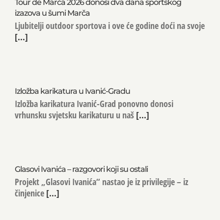
Tour de Marča 2026 donosi dva dana sportskog
izazova u šumi Marča
Ljubitelji outdoor sportova i ove će godine doći na svoje
[...]
Izložba karikatura u Ivanić-Gradu
Izložba karikatura Ivanić-Grad ponovno donosi
vrhunsku svjetsku karikaturu u naš
[...]
Glasovi Ivanića – razgovori koji su ostali
Projekt „Glasovi Ivanića“ nastao je iz privilegije – iz
činjenice
[...]