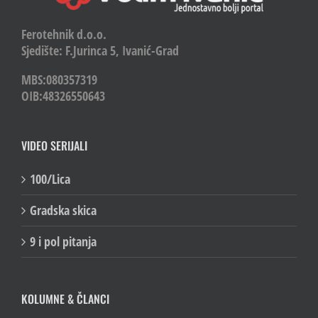
Ferotehnik d.o.o.
Sjedište: F.Jurinca 5, Ivanić-Grad
MBS:080357319
OIB:48326550643
VIDEO SERIJALI
100/Lica
Gradska skica
9 i pol pitanja
KOLUMNE & ČLANCI