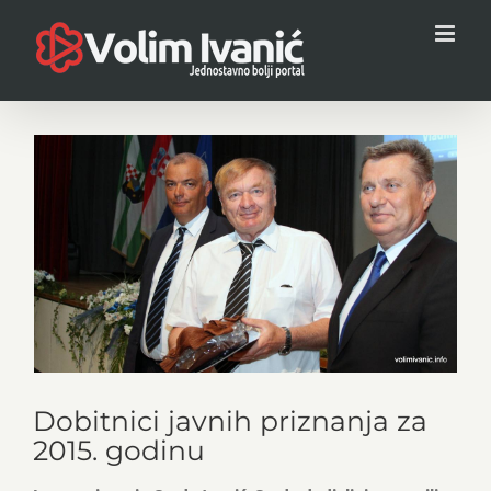
Skip
to
content
View
Larger
Image
Dobitnici javnih priznanja za
2015. godinu