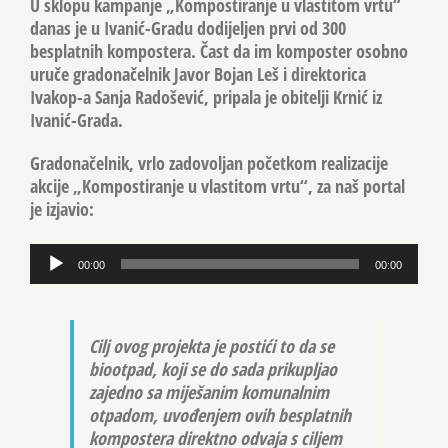
U sklopu kampanje „Kompostiranje u vlastitom vrtu“
danas je u Ivanić-Gradu dodijeljen prvi od 300
besplatnih kompostera. Čast da im komposter osobno
uruče gradonačelnik
Javor Bojan Leš
i direktorica
Ivakop-a
Sanja Radošević
, pripala je obitelji
Krnić
iz
Ivanić-Grada.
Gradonačelnik, vrlo zadovoljan početkom realizacije
akcije „Kompostiranje u vlastitom vrtu“, za naš portal
je izjavio:
Reproduktor
00:00
00:00
audiozapisa
Cilj ovog projekta je postići to da se
biootpad, koji se do sada prikupljao
zajedno sa miješanim komunalnim
otpadom, uvođenjem ovih besplatnih
kompostera direktno odvaja s ciljem