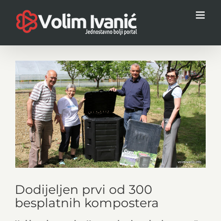
Skip
to
content
View
Larger
Image
Dodijeljen prvi od 300
besplatnih kompostera