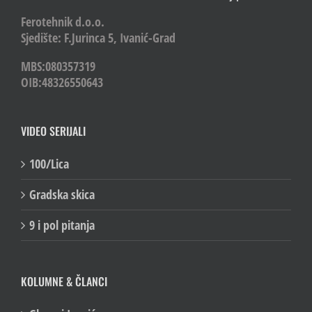
Ferotehnik d.o.o.
Sjedište: F.Jurinca 5, Ivanić-Grad
MBS:080357319
OIB:48326550643
VIDEO SERIJALI
100/Lica
Gradska skica
9 i pol pitanja
KOLUMNE & ČLANCI