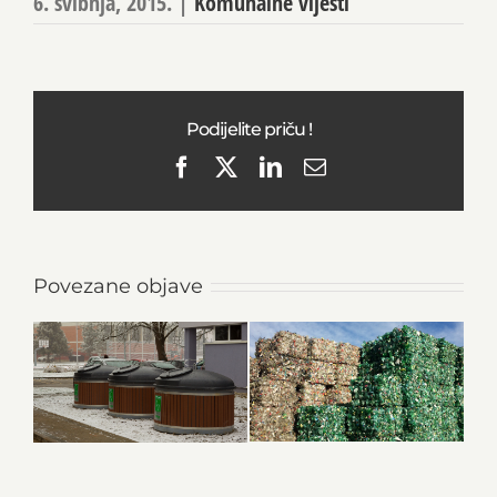
6. svibnja, 2015.
|
Komunalne vijesti
Podijelite priču !
Facebook
X
LinkedIn
Email
Povezane objave