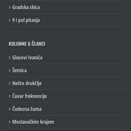
100/Lica
Gradska skica
9 i pol pitanja
KOLUMNE & ČLANCI
Glasovi Ivanića
Šetnica
Nešto drukčije
Čuvar frekvencije
Čudesna šuma
Moslavačkim krajem