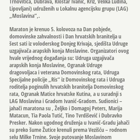
Trnovitica, Dubrava, Kloštar Ivanić, Križ, Velika Ludina,
Lipovljani) udruženih u Lokalnu agencijsku grupu (LAG)
„Moslavina“,.
Maraton je krenuo 5. kolovoza na Dan pobjede,
domovinske zahvalnosti i Dan hrvatskih branitelja u
šest sati iz voloderskog Donjeg Krivaja, sjedišta Udruge
uzgajivača arapskih konja Moslavine. Organizatori ovog
hvale vrijednog događanja su: Udruga uzgajivača
arapskih konja Moslavine, Ogranak Udruge
dragovoljaca i veterana Domovinskog rata, Udruga
Specijalne policije „Ris“ iz Domovinskog rata i Udruga
roditelja poginulih hrvatskih branitelja Domovinskog
rata, Ogranak Matice hrvatske Kutina, a u suradnji s
LAG Moslavina i Gradom Ivanić-Gradom. Sudionici –
jahači maratona su , Željko i Domagoj Peters, Marija
Matacun, Tia Paola Tutić, Tino Tvrdišević i Dubravko
Presker. Nakon ugodnog druženja u Ivanić-Gradu jahači
su preko šume Žutice krenuli prema Vezišću – rodnom
selu Milke Trnine. Svoje putovanje Moslavinom