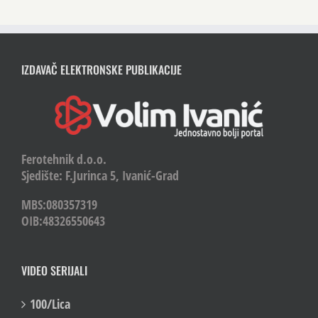
IZDAVAČ ELEKTRONSKE PUBLIKACIJE
Ferotehnik d.o.o.
Sjedište: F.Jurinca 5, Ivanić-Grad
MBS:080357319
OIB:48326550643
VIDEO SERIJALI