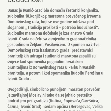
Danas je Ivanić-Grad bio domaćin šestorici konjanika,
sudionika 18.konjičkog maratona posvećenog žrtvama
Domovinskog rata, koji se ove godine održava pod
sloganom „Tradicija prošlosti – potreba budućnosti“.
Sudionike maratona dočekalo je izaslanstvo Grada
Ivanić-Grada na čelu sa zamjenikom gradonačelnika
gospodinom Željkom Posilovićem. U spomen na žrtve
Domovinskog rata izaslanstvo grada, predstavnici
braniteljskih udruga i sudionici maratona zapalili su
svijeće kod spomenika poginulim hrvatskim
braniteljima iz Domovinskog rata u Parku hrvatskih
branitelja, a potom i kod spomenika Rudolfu Perešinu u
Ivanić Gradu .
Ovogodišnji, simbolično punoljetni maraton posvećen
je zavičajnoj Moslavini tako da se jahalo pretežito
područjem pet gradova (Kutina, Popovača,Garešnica,
Čazma, Ivanić Grad) i sedam općina (Hercegovac, Velika