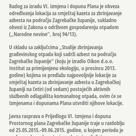
Razlog za izradu VI. izmjena i dopuna Plana je obveza
određivanja lokacija za smještaj kazeta za zbrinjavanje
azbesta na području Zagrebačke županije, sukladno
obvezi iz Zakona o održivom gospodarenju otpadom
(„Narodne novine“, broj 94/13).
U skladu sa zaključcima „Studije zbrinjavanja
građevinskog otpada koji sadrži azbest na području
Zagrebačke županije“ (koju je izradio Oikon d.o.o.
Institut za primijenjenu ekologiju, u prosincu 2013.
godine) kojima se predlažu najpovoljnije lokacije za
smještaj kazeta za zbrinjavanje azbesta u Zagrebačkoj
županiji na četiri (od sedam) postojećih aktivnih
službenih odlagališta komunalnog otpada, ovim će se
Izmjenama i dopunama Plana utvrditi njihove lokacije.
Javna rasprava o Prijedlogu VI. Izmjena i dopuna
Prostornog plana Zagrebačke županije traje u razdoblju
od 25.05.2015.-09.06.2015. godine, u kojem periodu je