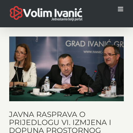
Skip
to
content
View
Larger
Image
JAVNA RASPRAVA O
PRIJEDLOGU VI. IZMJENA I
DOPUNA PROSTORNOG