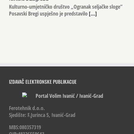
Kulturno-umjetničko društvo „Ogranak seljačke sloge”
Posavski Bregi uspješno je predstavilo
[...]
IZDAVAČ ELEKTRONSKE PUBLIKACIJE
Ferotehnik d.o.o.
Sjedište: F.Jurinca 5, Ivanić-Grad
MBS:080357319
OIB:48326550643