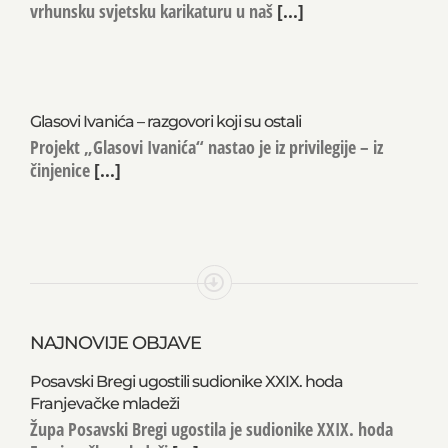
Izložba karikatura Ivanić-Grad ponovno donosi
vrhunsku svjetsku karikaturu u naš
[...]
Glasovi Ivanića – razgovori koji su ostali
Projekt „Glasovi Ivanića“ nastao je iz privilegije – iz
činjenice
[...]
NAJNOVIJE OBJAVE
Posavski Bregi ugostili sudionike XXIX. hoda
Franjevačke mladeži