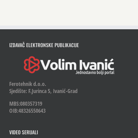
IZDAVAČ ELEKTRONSKE PUBLIKACIJE
Ferotehnik d.o.o.
Sjedište: F.Jurinca 5, Ivanić-Grad
MBS:080357319
OIB:48326550643