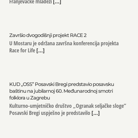
Župa Posavski Bregi ugostila je sudionike XXIX. hoda
Franjevačke mladeži
[...]
Završio dvogodišnji projekt RACE 2
U Mostaru je održana završna konferencija projekta
Race for Life
[...]
KUD „OSS” Posavski Bregi predstavio posavsku
baštinu na jubilarnoj 60. Međunarodnoj smotri
folklora u Zagrebu
Kulturno-umjetničko društvo „Ogranak seljačke sloge”
Posavski Bregi uspješno je predstavilo
[...]