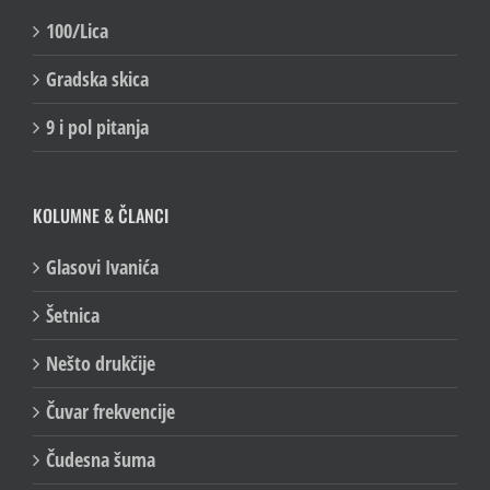
VIDEO SERIJALI
100/Lica
Gradska skica
9 i pol pitanja
KOLUMNE & ČLANCI
Glasovi Ivanića
Šetnica
Nešto drukčije
Čuvar frekvencije