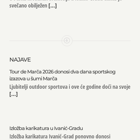
Oluje
U Parku hrvatskih branitelja u Ivanić-Gradu danas je
svečano obilježen
[...]
NAJAVE
Tour de Marča 2026 donosi dva dana sportskog
izazova u šumi Marča
Ljubitelji outdoor sportova i ove će godine doći na svoje
[...]
Izložba karikatura u Ivanić-Gradu