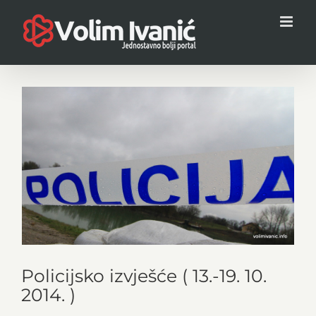
Skip
to
content
View
Larger
Image
Policijsko izvješće ( 13.-19. 10.
2014. )