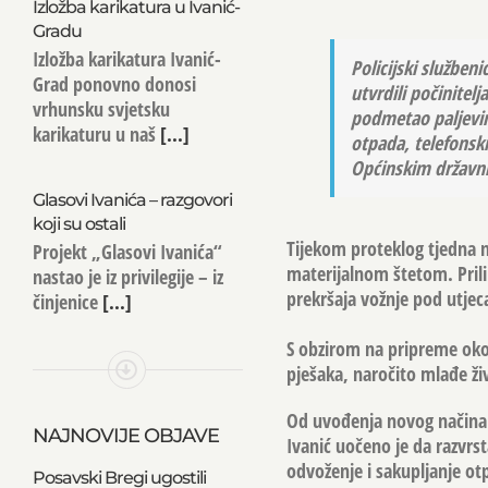
Izložba karikatura u Ivanić-
Gradu
Izložba karikatura Ivanić-
Policijski služben
Grad ponovno donosi
utvrdili počinitel
vrhunsku svjetsku
podmetao paljevin
karikaturu u naš
[...]
otpada, telefonsk
Općinskim državni
Glasovi Ivanića – razgovori
koji su ostali
Tijekom proteklog tjedna 
Projekt „Glasovi Ivanića“
materijalnom štetom. Pril
nastao je iz privilegije – iz
prekršaja vožnje pod utje
činjenice
[...]
S obzirom na pripreme oko
pješaka, naročito mlađe ži
Od uvođenja novog načina r
NAJNOVIJE OBJAVE
Ivanić uočeno je da razvrs
odvoženje i sakupljanje ot
Posavski Bregi ugostili