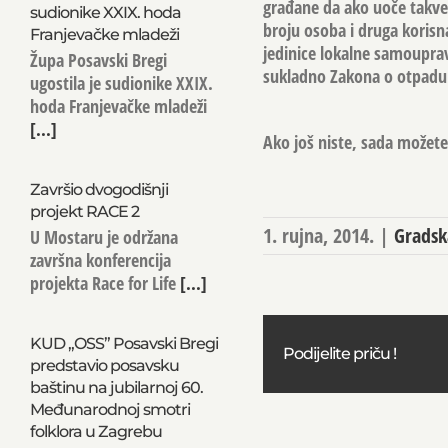
građane da ako uoče takve 
sudionike XXIX. hoda
broju osoba i druga korisn
Franjevačke mladeži
jedinice lokalne samouprav
Župa Posavski Bregi
sukladno Zakona o otpad
ugostila je sudionike XXIX.
hoda Franjevačke mladeži
[...]
Ako još niste, sada možete 
Završio dvogodišnji
projekt RACE 2
1. rujna, 2014.
|
Gradsk
U Mostaru je održana
završna konferencija
projekta Race for Life
[...]
KUD „OSS” Posavski Bregi
Podijelite priču !
predstavio posavsku
baštinu na jubilarnoj 60.
Međunarodnoj smotri
folklora u Zagrebu