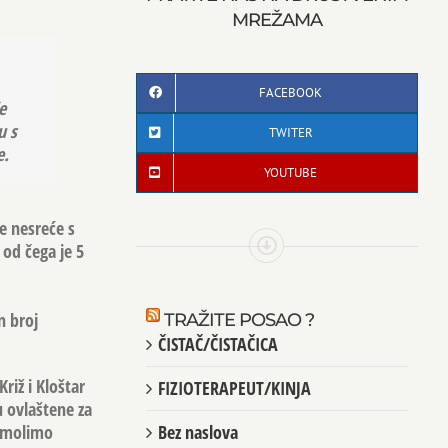
MREŽAMA
FACEBOOK
e
u s
TWITER
e.
YOUTUBE
e nesreće s
od čega je 5
n broj
TRAŽITE POSAO ?
ČISTAČ/ČISTAČICA
riž i Kloštar
FIZIOTERAPEUT/KINJA
u ovlaštene za
a molimo
Bez naslova