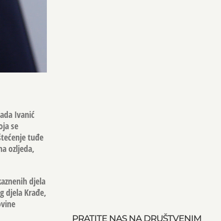
rada Ivanić
oja se
štećenje tuđe
na ozljeda,
kaznenih djela
og djela Krađe,
ovine
PRATITE NAS NA DRUŠTVENIM