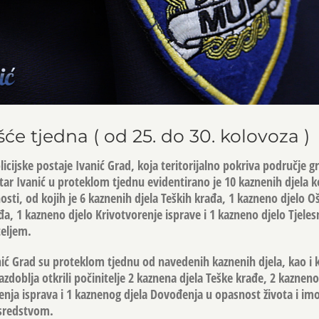
ešće tjedna ( od 25. do 30. kolovoza )
cijske postaje Ivanić Grad, koja teritorijalno pokriva područje g
štar Ivanić u proteklom tjednu evidentirano je 10 kaznenih djela k
sti, od kojih je 6 kaznenih djela Teških krađa, 1 kazneno djelo O
đa, 1 kazneno djelo Krivotvorenje isprave i 1 kazneno djelo Tjeles
teljem.
anić Grad su proteklom tjednu od navedenih kaznenih djela, kao i 
razdoblja otkrili počinitelje 2 kaznena djela Teške krađe, 2 kaznen
enja isprava i 1 kaznenog djela Dovođenja u opasnost života i im
sredstvom.