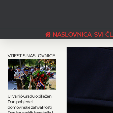
Skip
to
content
NASLOVNICA
SVI Č
View
Larger
VIJEST S NASLOVNICE
Image
U Ivanić-Gradu obilježen
Dan pobjede i
domovinske zahvalnosti,
Dan hrvatskih branitelja i