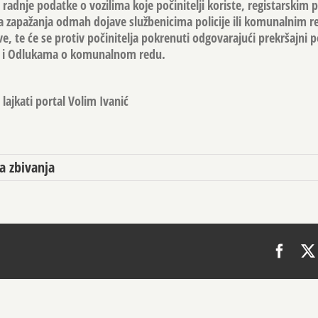
radnje podatke o vozilima koje počinitelji koriste, registarskim 
a zapažanja odmah dojave službenicima policije ili komunalnim 
e, te će se protiv počinitelja pokrenuti odgovarajući prekršajni 
u i Odlukama o komunalnom redu.
lajkati portal Volim Ivanić
a zbivanja
Face