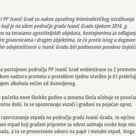
ici PP Ivanić Grad su nakon opsežnog kriminalističkog istraživanja
ja koji je na užem području grada Ivanić Grada tijekom 2014. g.
e na terasama ugostiteljskih objekata, kontejnerima za odlaganj
im govornicama i drugim objektima, te će protiv istog u dogovor
m odvjetništvom u Ivanić Gradu biti podneseno posebno izvješć
na postajnom području PP Ivanić Grad evidentirane su 2 prometn
ikom nadzora prometa u proteklom tjednu utvrđen je 61 prekršaj 
cajem alkohola većim od dozvoljenog.
 početka nove školske godine u zonama škola očekuje se poveća
votne dobi, te se upozoravaju vozači i građani na pojačan oprez.
azvrstavanja otpada na području grada Ivanić-Grada, te općina K
tani otpad koji građani pripreme za odvoz uzimaju osobe koje nis
pada, a to se prvenstveno odnosi na papir i metalni otpad. Stog