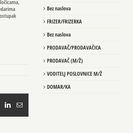
pločicama,
Bez naslova
redarima
postupak
FRIZER/FRIZERKA
Bez naslova
PRODAVAČ/PRODAVAČICA
PRODAVAČ (M/Ž)
VODITELJ POSLOVNICE M/Ž
DOMAR/KA
book
X
LinkedIn
Email