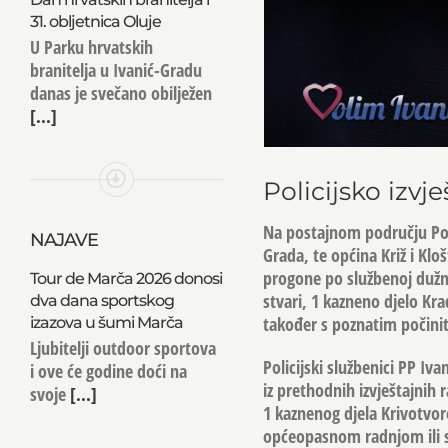
31. obljetnica Oluje
U Parku hrvatskih
branitelja u Ivanić-Gradu
danas je svečano obilježen
[...]
Policijsko izvj
Na postajnom području Poli
NAJAVE
Grada, te općina Križ i Klo
progone po službenoj dužno
Tour de Marča 2026 donosi
stvari, 1 kazneno djelo Kra
dva dana sportskog
također s poznatim počini
izazova u šumi Marča
Ljubitelji outdoor sportova
Policijski službenici PP Iv
i ove će godine doći na
iz prethodnih izvještajnih 
svoje
[...]
1 kaznenog djela Krivotvor
općeopasnom radnjom ili 