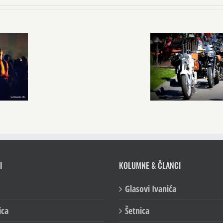
I
KOLUMNE & ČLANCI
Glasovi Ivanića
ica
Šetnica