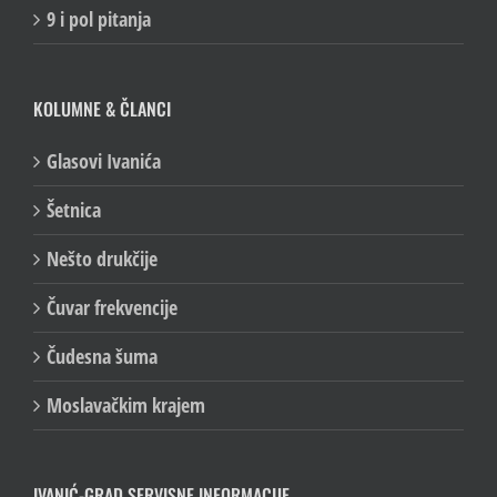
Gradska skica
9 i pol pitanja
KOLUMNE & ČLANCI
Glasovi Ivanića
Šetnica
Nešto drukčije
Čuvar frekvencije
Čudesna šuma
Moslavačkim krajem