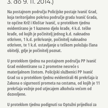
3. do 9. 11. 2014.)
Na postajnom području Policijske postaje Ivanić Grad,
koja teritorijalno pokriva područje grada Ivanić Grada,
te općine Križ i Kloštar Ivanić, u proteklom tjednu
evidentirano je 1 kazneno djelo krađe, 4 k.d. teške
krađe, od kojih je počinitelj jednog k.d. naknadno
otkriven, 1 k.d. prikrivanje, počinitelj naknadno
otkriven, te 1 k.d. ostavljanje u teškom položaju člana
obitelji, gdje je počinitelj poznat.
U proteklom tjednu na postajnom području PP Ivanić
Grad evidentirane su 2 prometne nesreće s
materijalnom štetom. Policijski službenici PP Ivanić
Grad su u proteklom tjednu evidentirali 46 prekršaja iz
Zakona o sigurnosti prometa na cestama, od kojih je 11
prekršaja vožnje pod utjecajem alkohola većom od
dozvoljene.
U proteklom tjednu podignuti su Optužni prijedlozi za