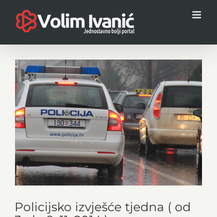
Skip
to
content
View
Larger
Image
Policijsko izvješće tjedna ( od