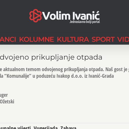
LANCI
KOLUMNE
KULTURA
SPORT
VI
dvojeno prikupljanje otpada
se aktualnom temom odvojenog prikupljanja otpada. Naš gost je 
ela “Komunalije” u poduzeću Ivakop d.o.o. iz Ivanić-Grada
uger
Ožetski
nalne vijesti
,
Vugerijada
,
Zabava