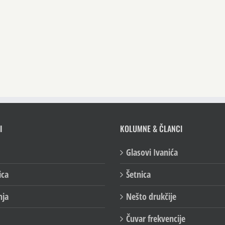
I
KOLUMNE & ČLANCI
Glasovi Ivanića
ica
Šetnica
nja
Nešto drukčije
Čuvar frekvencije