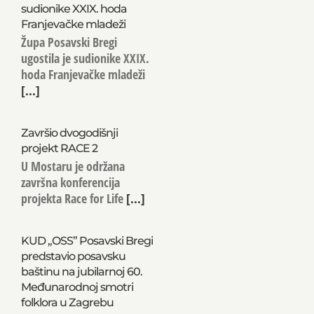
sudionike XXIX. hoda
Franjevačke mladeži
Župa Posavski Bregi
ugostila je sudionike XXIX.
hoda Franjevačke mladeži
[...]
Završio dvogodišnji
projekt RACE 2
U Mostaru je održana
završna konferencija
projekta Race for Life
[...]
KUD „OSS” Posavski Bregi
predstavio posavsku
baštinu na jubilarnoj 60.
Međunarodnoj smotri
folklora u Zagrebu