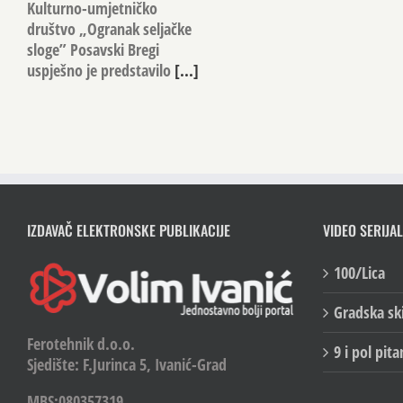
Kulturno-umjetničko
društvo „Ogranak seljačke
sloge” Posavski Bregi
uspješno je predstavilo
[...]
IZDAVAČ ELEKTRONSKE PUBLIKACIJE
VIDEO SERIJAL
100/Lica
Gradska sk
Ferotehnik d.o.o.
9 i pol pita
Sjedište: F.Jurinca 5, Ivanić-Grad
MBS:080357319