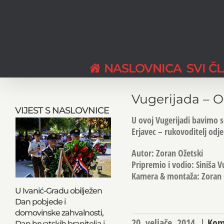
Skip
to
content
NASLOVNICA
SVI Č
Vugerijada – O
VIJEST S NASLOVNICE
U ovoj Vugerijadi bavimo 
Erjavec – rukovoditelj odj
Autor: Zoran Ožetski
Pripremio i vodio: Siniša V
Kamera & montaža: Zoran 
U Ivanić-Gradu obilježen
Dan pobjede i
domovinske zahvalnosti,
20. veljače, 2014.
|
Komu
Dan hrvatskih branitelja i