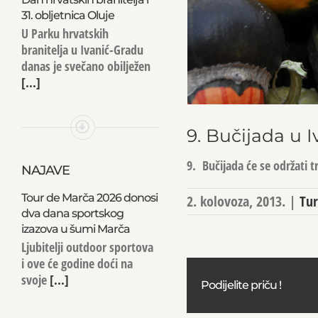
31. obljetnica Oluje
U Parku hrvatskih
branitelja u Ivanić-Gradu
danas je svečano obilježen
[...]
9. Bučijada u 
9. Bučijada će se održati t
NAJAVE
Tour de Marča 2026 donosi
2. kolovoza, 2013.
|
Tu
dva dana sportskog
izazova u šumi Marča
Ljubitelji outdoor sportova
i ove će godine doći na
svoje
[...]
Podijelite priču !