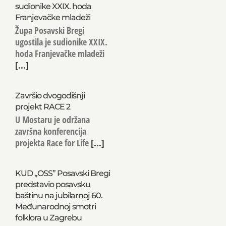
sudionike XXIX. hoda
Franjevačke mladeži
Župa Posavski Bregi
ugostila je sudionike XXIX.
hoda Franjevačke mladeži
[...]
Završio dvogodišnji
projekt RACE 2
U Mostaru je održana
završna konferencija
projekta Race for Life
[...]
KUD „OSS” Posavski Bregi
predstavio posavsku
baštinu na jubilarnoj 60.
Međunarodnoj smotri
folklora u Zagrebu