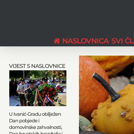
Skip
to
content
NASLOVNICA
SVI Č
View
Larger
VIJEST S NASLOVNICE
Image
U Ivanić-Gradu obilježen
Dan pobjede i
domovinske zahvalnosti,
Dan hrvatskih branitelja i