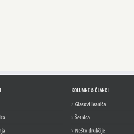
I
KOLUMNE & ČLANCI
Glasovi Ivanića
ica
Šetnica
nja
Nešto drukčije