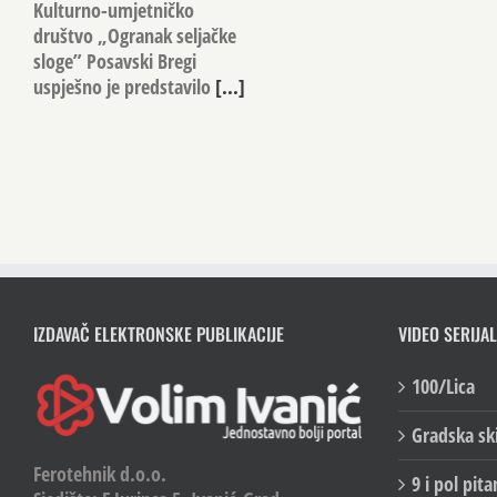
Kulturno-umjetničko
društvo „Ogranak seljačke
sloge” Posavski Bregi
uspješno je predstavilo
[...]
IZDAVAČ ELEKTRONSKE PUBLIKACIJE
VIDEO SERIJAL
100/Lica
Gradska sk
Ferotehnik d.o.o.
9 i pol pita