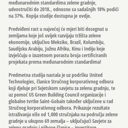
međunarodnim standardima zelene gradnje,
udvostručiti do 2018., odnosno sa sadašnjih 18% podići
na 37%. Kopija studije dostupna je ovdje.
Predviđeni rast u najvećoj će mjeri biti dosegnut u
zemljama koje još uvijek razvijaju tržišta zelene
ekonomije, uključivo Meksiko, Brazil, Kolumbiju,
Saudijsku Arabiju, Južnu Afriku, Kinu i Indiju koje
izvješćuju o izuzetnom porastu broja certificiranih
projekata prema međunarodnim standardima!
Predmetna studija nastala je uz podršku United
Technologies, članice Stručnog korporativnog odbora
koji djeluje pri Svjetskom savjetu za zelenu gradnju, te
uz pomoć US Green Building Council organizacije i
globalne tvrtke Saint-Gobain također uključene u rad
Stručnog korporativnog odbora. Prikazuje rezultate
istraživanja više od 1,000 stručnjaka na području zelene
gradnje u ukupno 69 zemalja – uključujući Savjete za
zelenu gradnju i njihove članice – investitore,