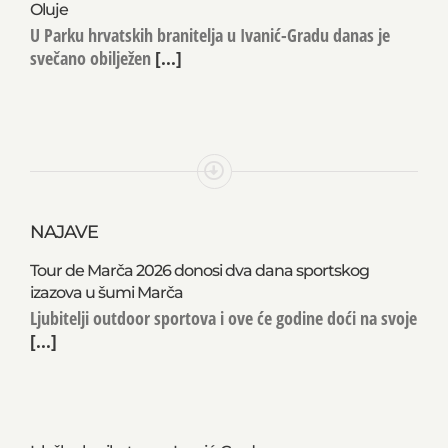
zahvalnosti, Dan hrvatskih branitelja i 31. obljetnica
Oluje
U Parku hrvatskih branitelja u Ivanić-Gradu danas je
svečano obilježen
[...]
NAJAVE
Tour de Marča 2026 donosi dva dana sportskog
izazova u šumi Marča
Ljubitelji outdoor sportova i ove će godine doći na svoje
[...]