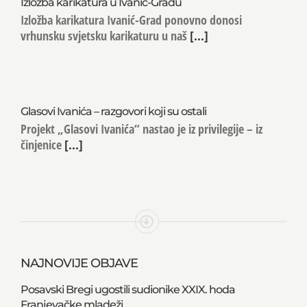
Izložba karikatura u Ivanić-Gradu
Izložba karikatura Ivanić-Grad ponovno donosi
vrhunsku svjetsku karikaturu u naš
[...]
Glasovi Ivanića – razgovori koji su ostali
Projekt „Glasovi Ivanića“ nastao je iz privilegije – iz
činjenice
[...]
NAJNOVIJE OBJAVE
Posavski Bregi ugostili sudionike XXIX. hoda