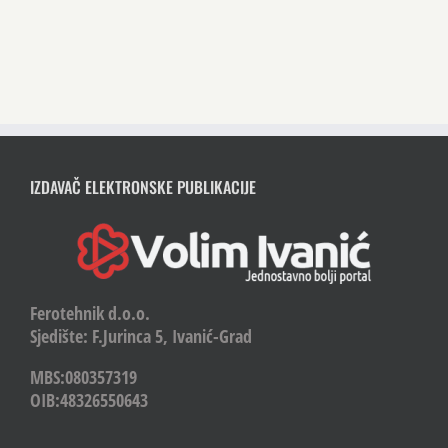
IZDAVAČ ELEKTRONSKE PUBLIKACIJE
Ferotehnik d.o.o.
Sjedište: F.Jurinca 5, Ivanić-Grad
MBS:080357319
OIB:48326550643