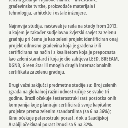
građevinske tvrtke, proizvođače materijala i
tehnologija, arhitekte i ostale inženjere.
Najnovija studija, nastavak je rada na study from 2013,
u kojem je također sudjelovao Svjetski savjet za zelenu
gradnju pri čemu je kao zeleni projekt identificiran onaj
projekt odnosno građevina koja je građena i/ili
certificirana na način i s kvalitetom koja je prepoznata
kao zeleni standard i koja je dio zahtjeva LEED, BREEAM,
DGNB, Green Star ili mnogih drugih internacionalnih
certifikata za zelenu gradnju.
Drugi važni zaključci predmetne studije su: Broj zelenih
zgrada na globalnoj razini udvostručuje se svake tri
godine. Brazil očekuje šesterostruki rast postotka onih
kompanija koje planiraju certificirati svoje kapitalne
projekte prema zelenim standardima (sa 6 na 36%);
Kinu očekuje peterostruki porast, dok u Saudijskoj
Arabiji očekivani porast iznosi sa 5 na 32%.