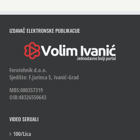
IZDAVAČ ELEKTRONSKE PUBLIKACIJE
Ferotehnik d.o.o.
Sjedište: F.Jurinca 5, Ivanić-Grad
MBS:080357319
OIB:48326550643
VIDEO SERIJALI