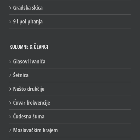
100/Lica
Gradska skica
9 i pol pitanja
KOLUMNE & ČLANCI
Glasovi Ivanića
Šetnica
Nešto drukčije
Čuvar frekvencije
Čudesna šuma
Moslavačkim krajem