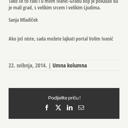
Tako se to radi i u mom Ivanić-Gradu koji je pokazao da
je mali grad, s velikim srcem i velikim Ljudima.
Sanja Mladiček
Ako još niste, sada možete lajkati portal Volim Ivanić
22. svibnja, 2014.
|
Umna kolumna
Podijelite priču !
Facebook
X
LinkedIn
Email