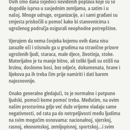
Ovih smo dana svjedoci neviđenih poplava koje su se
dogodile isprva u susjednim zemljama, a zatim i u
našoj. Mnoge udruge, organizacije, a i sami građani su
smjesta priskočili u pomoć kako bi stanovnicima s
ugroženog područja osigurali neophodne potrepštine.
Vjerujem da nema čovjeka kojemu ovih dana nisu
zasuzile oči i stisnulo ga u grudima na stravične prizore
ugroženih ljudi, staraca, male djece, životinja, stoke.
Materijalno je tu manje bitno, ali toliki ljudi su otišli na
brzinu, doslovno bosi, bez odjeće, dokumenata, hrane i
lijekova pa ih treba čim prije namiriti i dati barem
najosnovnije.
Onako generalno gledajući, to je normalno i potpuno
ljudski, pomoći kome pomoć treba. Međutim, na ovim
našim prostorima gdje već duže vrijeme vladaju same
negativnosti, od rata pa do netrpeljivosti među ljudima
na svim mogućim osnovama: nacionalnoj, vjerskoj,
rasnoj, ekonomskoj, zemljopisnoj, sportskoj…i svim