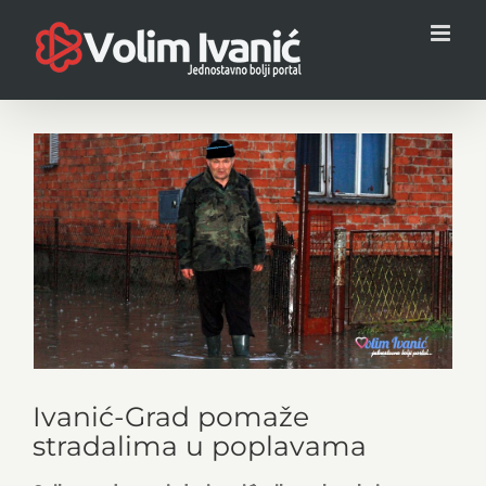
Skip
to
content
View
Larger
Image
Ivanić-Grad pomaže
stradalima u poplavama