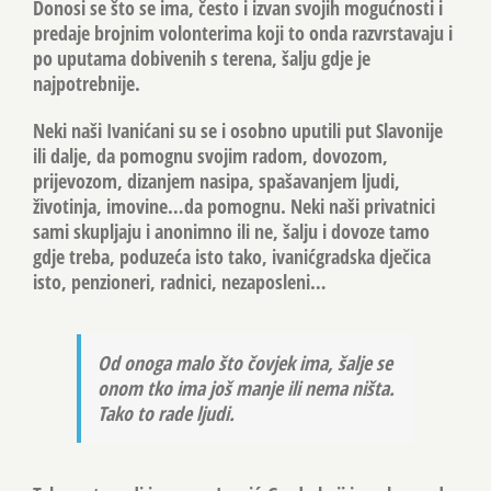
Donosi se što se ima, često i izvan svojih mogućnosti i
predaje brojnim volonterima koji to onda razvrstavaju i
po uputama dobivenih s terena, šalju gdje je
najpotrebnije.
Neki naši Ivanićani su se i osobno uputili put Slavonije
ili dalje, da pomognu svojim radom, dovozom,
prijevozom, dizanjem nasipa, spašavanjem ljudi,
životinja, imovine…da pomognu. Neki naši privatnici
sami skupljaju i anonimno ili ne, šalju i dovoze tamo
gdje treba, poduzeća isto tako, ivanićgradska dječica
isto, penzioneri, radnici, nezaposleni…
Od onoga malo što čovjek ima, šalje se
onom tko ima još manje ili nema ništa.
Tako to rade ljudi.