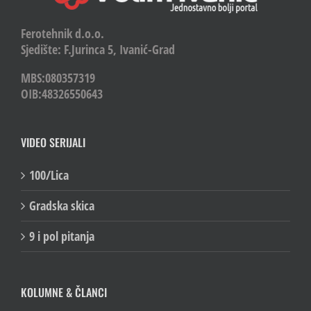
Ferotehnik d.o.o.
Sjedište: F.Jurinca 5, Ivanić-Grad
MBS:080357319
OIB:48326550643
VIDEO SERIJALI
100/Lica
Gradska skica
9 i pol pitanja
KOLUMNE & ČLANCI