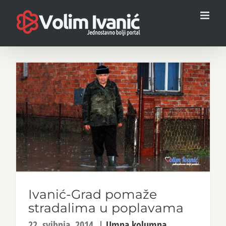
Skip
to
content
Ivanić-Grad pomaže
stradalima u poplavama
22. svibnja, 2014.
|
Umna kolumna