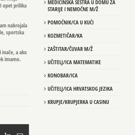
MEDICINSKA SESTRA U DOMU ZA
I opet prilika
STARIJE I NEMOĆNE M/Ž
POMOĆNIK/CA U KUĆI
sam nabrojala
de, sportska
KOZMETIČAR/KA
ZAŠTITAR/ČUVAR M/Ž
 inače, a ako
jek imamo.
UČITELJ/ICA MATEMATIKE
KONOBAR/ICA
UČITELJ/ICA HRVATSKOG JEZIKA
KRUPJE/KRUPJERKA U CASINU