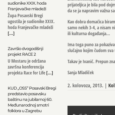
sudionike XXIX. hoda
prijateljica je bila pod doj
Franjevačke mladeži
da se ja napravim važna s
Župa Posavski Bregi
ugostila je sudionike XXIX.
Kao dobra domaćica biram m
hoda Franjevačke mladeži
samo nekih 3-4, a nisam ni
[...]
ili kulturna događanja…
Ima toga puno za pokazivat
Završio dvogodišnji
slučajno kojim čudom sva t
projekt RACE 2
U Mostaru je održana
Takav je Ivanić. Prepun zn
završna konferencija
Sanja Mladiček
projekta Race for Life
[...]
2. kolovoza, 2013.
|
Ko
KUD „OSS” Posavski Bregi
predstavio posavsku
baštinu na jubilarnoj 60.
Međunarodnoj smotri
folklora u Zagrebu