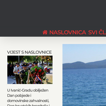
Skip
to
content
NASLOVNICA
SVI Č
View
Larger
VIJEST S NASLOVNICE
Image
U Ivanić-Gradu obilježen
Dan pobjede i
domovinske zahvalnosti,
Dan hrvatskih branitelja i