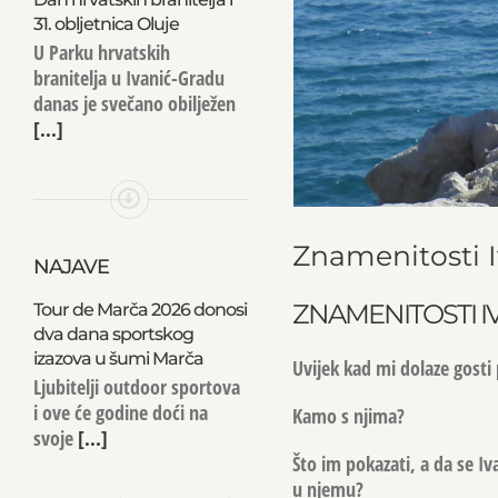
31. obljetnica Oluje
U Parku hrvatskih
branitelja u Ivanić-Gradu
danas je svečano obilježen
[...]
Znamenitosti 
NAJAVE
ZNAMENITOSTI I
Tour de Marča 2026 donosi
dva dana sportskog
izazova u šumi Marča
Uvijek kad mi dolaze gosti
Ljubitelji outdoor sportova
i ove će godine doći na
Kamo s njima?
svoje
[...]
Što im pokazati, a da se Iv
u njemu?