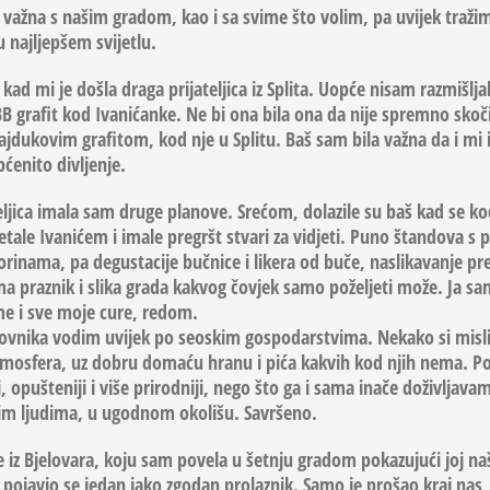
i važna s našim gradom, kao i sa svime što volim, pa uvijek traži
 najljepšem svijetlu.
 kad mi je došla draga prijateljica iz Splita. Uopće nisam razmišlj
 grafit kod Ivanićanke. Ne bi ona bila ona da nije spremno skočil
jdukovim grafitom, kod nje u Splitu. Baš sam bila važna da i mi
pćenito divljenje.
jica imala sam druge planove. Srećom, dolazile su baš kad se k
tale Ivanićem i imale pregršt stvari za vidjeti. Puno štandova s
inama, pa degustacije bučnice i likera od buče, naslikavanje pr
a praznik i slika grada kakvog čovjek samo poželjeti može. Ja s
me i sve moje cure, redom.
rovnika vodim uvijek po seoskim gospodarstvima. Nekako si misl
tmosfera, uz dobru domaću hranu i pića kakvih kod njih nema. 
i, opušteniji i više prirodniji, nego što ga i sama inače doživljav
im ljudima, u ugodnom okolišu. Savršeno.
ce iz Bjelovara, koju sam povela u šetnju gradom pokazujući joj naš
pojavio se jedan jako zgodan prolaznik. Samo je prošao kraj nas,