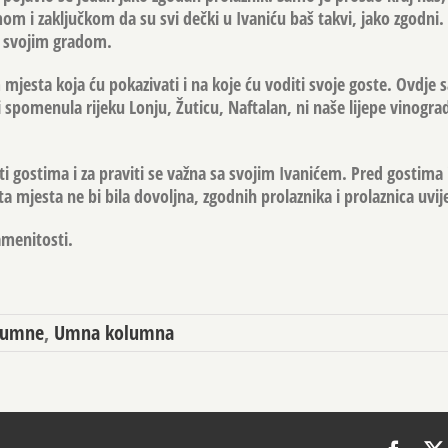
mom i zaključkom da su svi dečki u Ivaniću baš takvi, jako zgodni. 
a svojim gradom.
jesta koja ću pokazivati i na koje ću voditi svoje goste. Ovdje 
 spomenula rijeku Lonju, Žuticu, Naftalan, ni naše lijepe vinogra
i gostima i za praviti se važna sa svojim Ivanićem. Pred gostima i
a mjesta ne bi bila dovoljna, zgodnih prolaznika i prolaznica uvi
amenitosti.
lumne
,
Umna kolumna