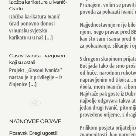
Izložba karikatura u Ivanić-
Priznajem, volim se pravit
Gradu
povoda za pokazati Ivanić u
Izložba karikatura Ivanić-
Grad ponovno donosi
Najjednostavnije mi je bilo
vrhunsku svjetsku
njom, nego pravac pred BBB
karikaturu u naš
[...]
kao što sam i sama pred Ha
za pokazivanje, slikanje i o
Glasovi Ivanića – razgovori
S drugom skupinom prijatel
koji su ostali
Bučijada tako da smo proše
Projekt „Glasovi Ivanića“
od buče, narodnim rukotvor
nastao je iz privilegije – iz
napravljenim od tikvica…m
činjenice
[...]
divila, mom Ivaniću, a bo
Najdraže pak goste iz Dub
najbolje odgovara takva a
jedan drugi Ivanić, pitomij
provedeno vrijeme, s drag
NAJNOVIJE OBJAVE
Prilikom posjeta prijatelji
Posavski Bregi ugostili
znamenitosti, kao naručen 