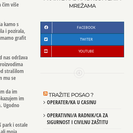
m čim više
MREŽAMA
ala kamo s
FACEBOOK
a i pozirala,
 imamo grafit
TWITER
YOUTUBE
od nas održava
 proizvodima
ed strašilom
am mu se
im da im
TRAŽITE POSAO ?
Pokazujem im
OPERATER/KA U CASINU
am. Ugodno
OPERATIVNI/A RADNIK/CA ZA
SIGURNOST I CIVILNU ZAŠTITU
 park i ostale
 ali moja