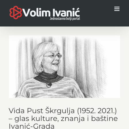
Skip
to
content
View
Larger
Image
Vida Pust Škrgulja (1952. 2021.)
– glas kulture, znanja i baštine
Ivanić-Grada