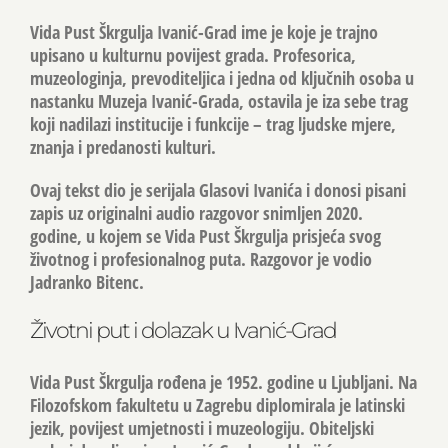
Vida Pust Škrgulja Ivanić-Grad
ime je koje je trajno
upisano u kulturnu povijest grada. Profesorica,
muzeologinja, prevoditeljica i jedna od ključnih osoba u
nastanku Muzeja Ivanić-Grada, ostavila je iza sebe trag
koji nadilazi institucije i funkcije – trag ljudske mjere,
znanja i predanosti kulturi.
Ovaj tekst dio je serijala
Glasovi Ivanića
i donosi pisani
zapis uz
originalni audio razgovor snimljen 2020.
godine
, u kojem se Vida Pust Škrgulja prisjeća svog
životnog i profesionalnog puta. Razgovor je vodio
Jadranko Bitenc
.
Životni put i dolazak u Ivanić-Grad
Vida Pust Škrgulja rođena je 1952. godine u Ljubljani. Na
Filozofskom fakultetu u Zagrebu diplomirala je latinski
jezik, povijest umjetnosti i muzeologiju. Obiteljski