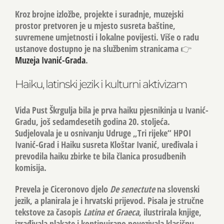
Kroz brojne izložbe, projekte i suradnje, muzejski
prostor pretvoren je u mjesto susreta baštine,
suvremene umjetnosti i lokalne povijesti. Više o radu
ustanove dostupno je na službenim stranicama 👉
Muzeja Ivanić-Grada
.
Haiku, latinski jezik i kulturni aktivizam
Vida Pust Škrgulja bila je
prva haiku pjesnikinja u Ivanić-
Gradu
, još sedamdesetih godina 20. stoljeća.
Sudjelovala je u osnivanju Udruge „Tri rijeke“ HPOI
Ivanić-Grad i Haiku susreta Kloštar Ivanić, uređivala i
prevodila haiku zbirke te bila članica prosudbenih
komisija.
Prevela je Ciceronovo djelo
De senectute
na slovenski
jezik, a planirala je i hrvatski prijevod. Pisala je stručne
tekstove za časopis
Latina et Graeca
, ilustrirala knjige,
izrađivala plakate i kontinuirano povezivala klasičnu