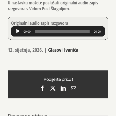
U nastavku možete poslušati originalni audio zapis
razgovora s Vidom Pust Škrguljom.
Originalni audio zapis razgovora
Reproduktor
00:00
00:00
audiozapisa
12. siječnja, 2026.
|
Glasovi Ivanića
Podijelite priču !
Facebook
X
LinkedIn
Email
Povezane objave