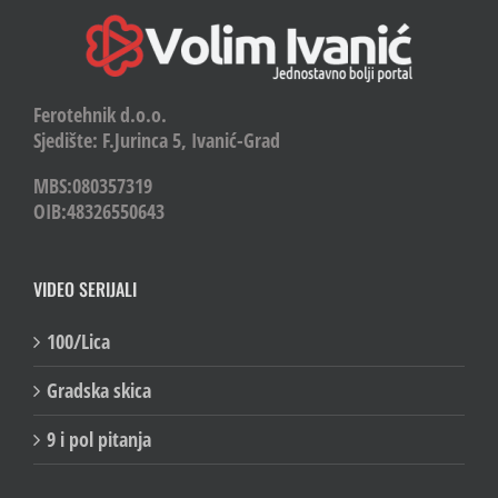
Ferotehnik d.o.o.
Sjedište: F.Jurinca 5, Ivanić-Grad
MBS:080357319
OIB:48326550643
VIDEO SERIJALI
100/Lica
Gradska skica
9 i pol pitanja