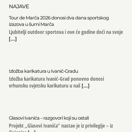
NAJAVE
Tour de Marča 2026 donosi dva dana sportskog
izazova u šumi Marča
Ljubitelji outdoor sportova i ove će godine doći na svoje
[...]
Izložba karikatura u Ivanić-Gradu
Izložba karikatura Ivanić-Grad ponovno donosi
vrhunsku svjetsku karikaturu u naš
[...]
Glasovi Ivanića – razgovori koji su ostali
Projekt „Glasovi Ivanića“ nastao je iz privilegije – iz
činjenice
[...]