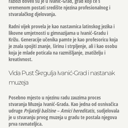
razlozi doveli su je u Ivanić-Grad, grad koji će s
vremenom postati središte njezina profesionalnog i
stvaralačkog djelovanja.
Radni vijek provela je kao nastavnica latinskog jezika i
likovne umjetnosti u gimnazijama u Ivanić-Gradu i
Križu. Generacije učenika pamte je kao profesoricu koja
je znala spojiti znanje, širinu i strpljenje, ali i kao osobu
koja je mlade poticala na razmišljanje, znatiželju i
kreativnost.
Vida Pust Škrgulja Ivanić-Grad i nastanak
muzeja
Posebno mjesto u njezinu radu zauzima proces
stvaranja
Muzeja Ivanić-Grada
. Kao jedna od osnivačica
udruge
Prijatelji baštine – Amici hereditatis
, sudjelovala
je u stvaranju prvog muzeja u gradu te postala njegova
prva ravnateljica
.