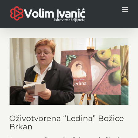
Skip
to
content
View
Larger
Image
Oživotvorena “Ledina” Božice
Brkan