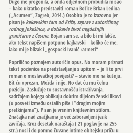
Dugo me progonila, a onda odjednom probudila misao
– kako ukratko predstaviti roman Božice Brkan Ledina
(„Acumen“, Zagreb, 2014.) Osobito je to izazovno jer
pisan je
kekavskim tam od Križa, zaprav z autoričinog
rodnog Jokešinca, a dotikavle život negdašnjih
graničarov z Česme.
Bojao sam se, a bilo bi mi lakše,
ako tekst napišem potpuno kajkavski – koliko će me,
iako mi je blizak i „gospocki Ivanić razmeti“
Poprilično poznajem autoričin opus. No moram priznati
tekst pozivnice na predstavljanje s upitom – je li to prvi
roman o moslavačkoj povijesti? – stavio me na kušnju.
Bit ću oprezan. Možda i nije. No dat ću mu čelnu
poziciju. Zaslužuje to sustavnošću istraživanja,
sadržajem kojega oblikuju dobrim dijelom ženski likovi
(u posveti između ostalih piše i “dragim mojim
pretkinjama”). Pisan je vrsnim književnim stilom.
Značajka nad značjkama je već zaboravljeni jezik
zavičaja. Kroz desetak naraštaja ( 21 poglavlje na 255
str.) nosi i do pomno čuvane intime obitejsku priču u