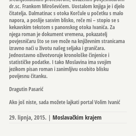
dr.sc. Frankom Miroševićem. Uostalom knjiga je i djelo
čitatelja. Dalmatinac s otoka Korčule u početku s malo
napora, a poslije sasvim blisko, reče mi – stopio se s
kekavskim tekstom s panonskog otoka Ivanića. Za
njega roman je dokument vremena, pokazatelj
povjesničaru što se sve može na književnim stranicama
izravno naći u životu našeg seljaka i graničara.
Jednostavno oživotvoruje kronološke činjenice i
statističke podatke. I tako Moslavina ima svojim
jezikom pisan roman i zanimljivu osobito blisku
povijesnu čitanku.
Dragutin Pasarić
Ako još niste, sada možete lajkati portal Volim Ivanić
29. lipnja, 2015.
|
Moslavačkim krajem