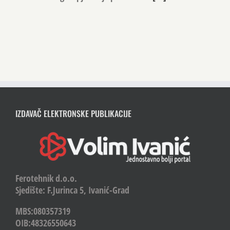
IZDAVAČ ELEKTRONSKE PUBLIKACIJE
Ferotehnik d.o.o.
Sjedište: F.Jurinca 5, Ivanić-Grad
MBS:080357319
OIB:48326550643