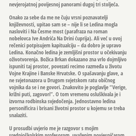
nevjerojatnoj povijesnoj panorami dugoj tri stoljeća.
Onako za sebe da me ne čuju vrsni poznavatelji
književnosti, upitao sam se – nije li se Ledina mogla
nasloviti i Na Česme most (parafraza na roman
nobelovca Ive Andrića Na Drini ćuprija). Ali već u ovoj
rečenici potpisujem kapitualciju – da dobro je upravo
Ledina. Konačno ledina je zemljišni prostor u očekivanju
oživotvorenja. Božica Brkan dokazano zna vrlo dojmljivo
ispuniti taj prostor, povezati recimo razmeđa u životu
Vojne Krajine i Banske Hrvatske. O spašavanju glave, a
ne svjetonazora u Drugom svjetskom ratu običnog
vojnika da se i ne govori. Znakovito je poglavlje “Verige,
križni puti, zagovori”. O tom vremenu osluškivala je i
izvorna rodbinska svjedočenja. Jednostavno ledina
personificira i brisani životni prostor u kojemu se treba
snalaziti.
U prosudbi uvjerio me je razgovor s mojim
srednjoškolskim profesorom, uvaženim povjesničarom