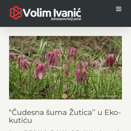
Skip
to
content
View
Larger
Image
“Čudesna šuma Žutica’’ u Eko-
kutiću