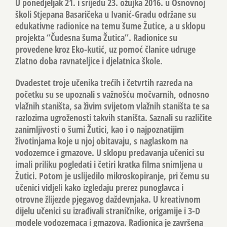
U ponedjeljak 21. i srijedu 23. ožujka 2016. u Osnovnoj
školi Stjepana Basaričeka u Ivanić-Gradu održane su
edukativne radionice na temu šume Žutice, a u sklopu
projekta ‘’Čudesna šuma Žutica’’. Radionice su
provedene kroz Eko-kutić, uz pomoć članice udruge
Zlatno doba ravnateljice i djelatnica škole.
Dvadestet troje učenika trećih i četvrtih razreda na
početku su se upoznali s važnošću močvarnih, odnosno
vlažnih staništa, sa živim svijetom vlažnih staništa te sa
razlozima ugroženosti takvih staništa. Saznali su različite
zanimljivosti o šumi Žutici, kao i o najpoznatijim
životinjama koje u njoj obitavaju, s naglaskom na
vodozemce i gmazove. U sklopu predavanja učenici su
imali priliku pogledati i četiri kratka filma snimljena u
Žutici. Potom je uslijedilo mikroskopiranje, pri čemu su
učenici vidjeli kako izgledaju prerez punoglavca i
otrovne žlijezde pjegavog daždevnjaka. U kreativnom
dijelu učenici su izrađivali straničnike, origamije i 3-D
modele vodozemaca i gmazova. Radionica je završena