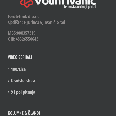
Ferotehnik d.o.o.
Sjedište: F.Jurinca 5, Ivanić-Grad
MBS:080357319
OIB:48326550643
VIDEO SERIJALI
100/Lica
Gradska skica
9 i pol pitanja
KOLUMNE & ČLANCI