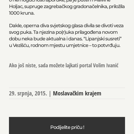
Holjac, supruge zagrebačkog gradonačelnika, priložila
1000 kruna.
Dakle, operna diva svjetskog glasa divila se divoti veza
svog puka. Ta njezina po(r)uka prilagođena novom
dobu neka bude aktualna i danas. “Lipanjski susreti”
u Vezišću, rodnom mjestu umjetnice – to potvrđuju.
Ako još niste, sada možete lajkati portal Volim Ivanić
29. srpnja, 2015.
|
Moslavačkim krajem
Podijelite priču !