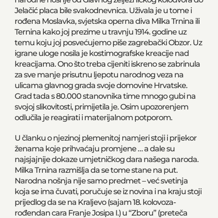
Jelačić placa bile svakodnevnica. Uživala je u tome i
rođena Moslavka, svjetska operna diva Milka Trnina ili
Ternina kako joj prezime u travnju 1914. godine uz
temu koju joj posvećujemo piše zagrebački Obzor. Uz
igrane uloge nosila je kostimografske kreacije nad
kreacijama. Ono što treba cijeniti iskreno se zabrinula
za sve manje prisutnu ljepotu narodnog veza na
ulicama glavnog grada svoje domovine Hrvatske.
Grad tada s 80.000 stanovnika time mnogo gubi na
svojoj slikovitosti, primijetila je. Osim upozorenjem
odlučila je reagirati i materijalnom potporom.
U članku o njezinoj plemenitoj namjeri stoji i prijekor
ženama koje prihvaćaju promjene … a dale su
najsjajnije dokaze umjetničkog dara našega naroda.
Milka Trnina razmišlja da se tome stane na put.
Narodna nošnja nije samo predmet – već svetinja
koja se ima čuvati, poručuje se iz novina i na kraju stoji
prijedlog da se na Kraljevo (sajam 18. kolovoza-
rođendan cara Franje Josipa I.) u “Zboru” (preteča