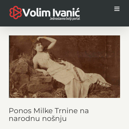
Skip
to
content
View
Larger
Image
Ponos Milke Trnine na
narodnu nošnju