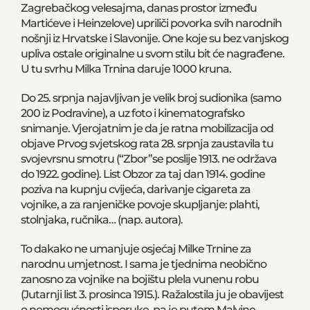
Zagrebačkog velesajma, danas prostor između
Martićeve i Heinzelove) upriliči povorka svih narodnih
nošnji iz Hrvatske i Slavonije. One koje su bez vanjskog
upliva ostale originalne u svom stilu bit će nagrađene.
U tu svrhu Milka Trnina daruje 1000 kruna.
Do 25. srpnja najavljivan je velik broj sudionika (samo
200 iz Podravine), a uz foto i kinematografsko
snimanje. Vjerojatnim je da je ratna mobilizacija od
objave Prvog svjetskog rata 28. srpnja zaustavila tu
svojevrsnu smotru (“Zbor”se poslije 1913. ne održava
do 1922. godine). List Obzor za taj dan 1914. godine
poziva na kupnju cvijeća, darivanje cigareta za
vojnike, a za ranjeničke povoje skupljanje: plahti,
stolnjaka, ručnika… (nap. autora).
To dakako ne umanjuje osjećaj Milke Trnine za
narodnu umjetnost. I sama je tjednima neobično
zanosno za vojnike na bojištu plela vunenu robu
(Jutarnji list 3. prosinca 1915.). Ražalostila ju je obavijest
o nemogućnosti isporuke, pa je putem Malvine