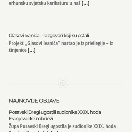
vrhunsku svjetsku karikaturu u naš
[...]
Glasovi Ivanića – razgovori koji su ostali
Projekt „Glasovi Ivanića“ nastao je iz privilegije – iz
činjenice
[...]
NAJNOVIJE OBJAVE
Posavski Bregi ugostili sudionike XXIX. hoda
Franjevačke mladeži
Župa Posavski Bregi ugostila je sudionike XXIX. hoda