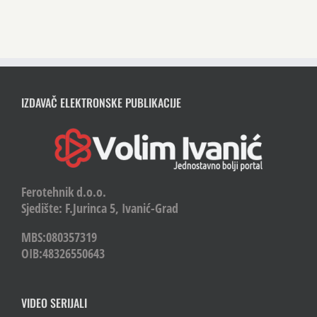
IZDAVAČ ELEKTRONSKE PUBLIKACIJE
Ferotehnik d.o.o.
Sjedište: F.Jurinca 5, Ivanić-Grad
MBS:080357319
OIB:48326550643
VIDEO SERIJALI