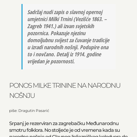
Sadržaj nudi zapis o slavnoj opernoj
umjetnici Milki Trnini (Vezišće 1863. –
Zagreb 1941.) ali izvan svjetskih
pozornica. Pokazuje njezinu
domoljubnu svijest za čuvanje tradicije
u izradi narodnih nošnji. Podupire ona
to i novčano. Detalj iz 1914. godine
vrijedan je pozornosti.
PONOS MILKE TRININE NA NARODNU
NOŠNJU
piše: Dragutin Pasarić
Srpanj je rezerviran za zagrebačku Međunarodnu
smotru folklora. No stoljeće je od vremena kada su
narodne nošnje od Glavnog željezničkog kolodvora do