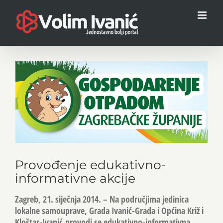
Skip
to
content
View
Larger
Image
Provođenje edukativno-
informativne akcije
Zagreb, 21. siječnja 2014. – Na područjima jedinica
lokalne samouprave, Grada Ivanić-Grada i Općina Križ i
Kloštar-Ivanić,provodi se edukativno-informativna