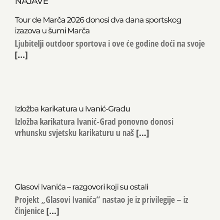
NAJAVE
Tour de Marča 2026 donosi dva dana sportskog
izazova u šumi Marča
Ljubitelji outdoor sportova i ove će godine doći na svoje
[...]
Izložba karikatura u Ivanić-Gradu
Izložba karikatura Ivanić-Grad ponovno donosi
vrhunsku svjetsku karikaturu u naš
[...]
Glasovi Ivanića – razgovori koji su ostali
Projekt „Glasovi Ivanića“ nastao je iz privilegije – iz
činjenice
[...]