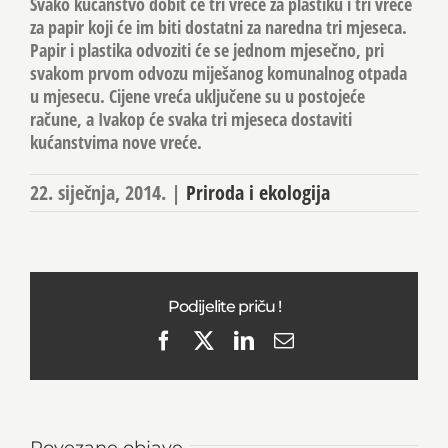
Svako kućanstvo dobit će tri vreće za plastiku i tri vreće
za papir koji će im biti dostatni za naredna tri mjeseca.
Papir i plastika odvoziti će se jednom mjesečno, pri
svakom prvom odvozu miješanog komunalnog otpada
u mjesecu. Cijene vreća uključene su u postojeće
račune, a Ivakop će svaka tri mjeseca dostaviti
kućanstvima nove vreće.
22. siječnja, 2014.
|
Priroda i ekologija
Podijelite priču !
Facebook
X
LinkedIn
Email
Povezane objave