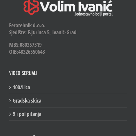
Ferotehnik d.o.o.
Sjedište: F.Jurinca 5, Ivanić-Grad
MBS:080357319
OIB:48326550643
VIDEO SERIJALI
100/Lica
Gradska skica
9 i pol pitanja