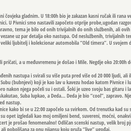
ini čovjeka gladnim. U 18:00h bio je zakazan kasni ručak ili rana v
ici. U Pivnici smo nastavili započeto otprije probe,ugodan razgov
ravno, tema je bilo od onih trivijalnih do onih službenih, ali ovih
 vezane uz par detalja oko nastupa. Od neslužbenih, trivijalnih te
 veliki ljubitelj i kolekcionar automobila “Old timera”. U svojem 
ili pričati, a u međuvremenu je došao i Mile. Negdje oko 20:00h d
enih nastupa i svirali su više puta pred više od 20 000 ljudi, ali 
o Subu (bubnjevi) koji je kao lav u kavezu hodao katom Pivnice i
nakon njega počeli su i ostali. Šoki je uzeo svoju bas gitaru i l
 skakutao, Suba lupkao, a Deda… Deda je bio “cool”, zapravo. Nje
ed nastup.
nice kako bi se u 22:00 započelo sa svirkom. Od trenutka kad su 
i su opet izgledali kao moj omiljeni bend, suvereni, moćni, onakv
ncert je prošao fenomenalno! Odličan scenski nastup, velik broj p
 ali poboljšana za onu nijansu koju pruža “live” ugođaj.