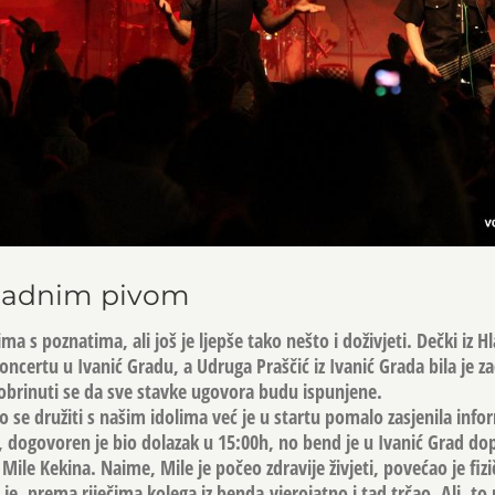
Hladnim pivom
ma s poznatima, ali još je ljepše tako nešto i doživjeti. Dečki iz 
oncertu u Ivanić Gradu, a Udruga Praščić iz Ivanić Grada bila je z
pobrinuti se da sve stavke ugovora budu ispunjene.
se družiti s našim idolima već je u startu pomalo zasjenila infor
 dogovoren je bio dolazak u 15:00h, no bend je u Ivanić Grad d
Mile Kekina. Naime, Mile je počeo zdravije živjeti, povećao je fiz
 je, prema riječima kolega iz benda,vjerojatno i tad trčao. Ali, to