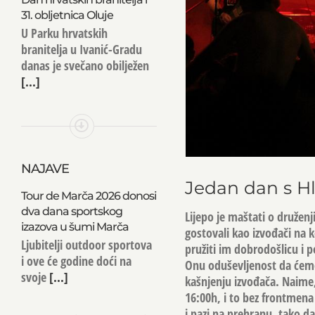
31. obljetnica Oluje
U Parku hrvatskih
branitelja u Ivanić-Gradu
danas je svečano obilježen
[...]
NAJAVE
Jedan dan s 
Tour de Marča 2026 donosi
dva dana sportskog
Lijepo je maštati o druženji
izazova u šumi Marča
gostovali kao izvođači na k
Ljubitelji outdoor sportova
pružiti im dobrodošlicu i 
i ove će godine doći na
Onu oduševljenost da ćemo 
svoje
[...]
kašnjenju izvođača. Naime,
16:00h, i to bez frontmena 
i pazi na prehranu, tako da