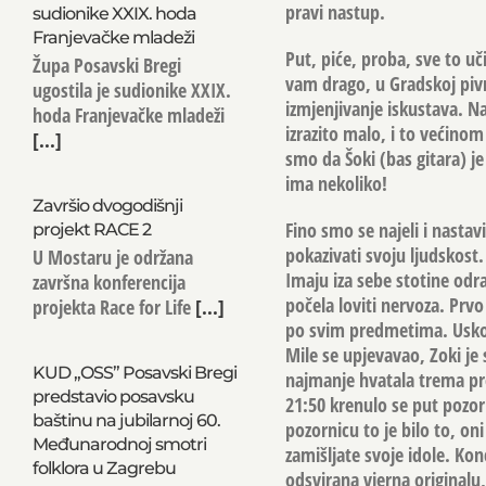
pravi nastup.
sudionike XXIX. hoda
Franjevačke mladeži
Put, piće, proba, sve to uč
Župa Posavski Bregi
vam drago, u Gradskoj pivn
ugostila je sudionike XXIX.
izmjenjivanje iskustava. Na
hoda Franjevačke mladeži
izrazito malo, i to većinom
[...]
smo da Šoki (bas gitara) je
ima nekoliko!
Završio dvogodišnji
Fino smo se najeli i nastav
projekt RACE 2
pokazivati svoju ljudskost.
U Mostaru je održana
Imaju iza sebe stotine odrađ
završna konferencija
počela loviti nervoza. Prv
projekta Race for Life
[...]
po svim predmetima. Uskoro 
Mile se upjevavao, Zoki je
KUD „OSS” Posavski Bregi
najmanje hvatala trema pr
predstavio posavsku
21:50 krenulo se put pozor
baštinu na jubilarnoj 60.
pozornicu to je bilo to, on
Međunarodnoj smotri
zamišljate svoje idole. Ko
folklora u Zagrebu
odsvirana vjerna originalu,