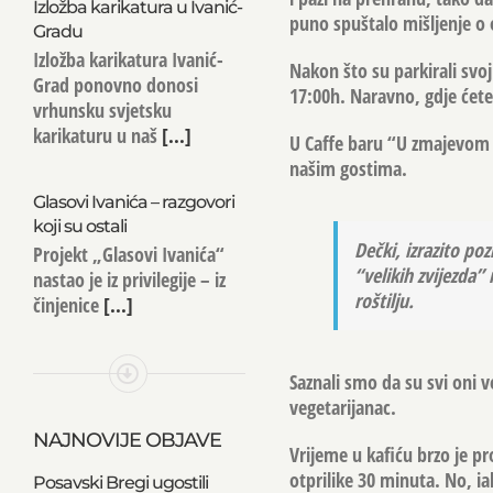
Izložba karikatura u Ivanić-
puno spuštalo mišljenje o o
Gradu
Izložba karikatura Ivanić-
Nakon što su parkirali svo
Grad ponovno donosi
17:00h. Naravno, gdje ćete
vrhunsku svjetsku
karikaturu u naš
[...]
U Caffe baru “U zmajevom g
našim gostima.
Glasovi Ivanića – razgovori
koji su ostali
Dečki, izrazito poz
Projekt „Glasovi Ivanića“
“velikih zvijezda
nastao je iz privilegije – iz
roštilju.
činjenice
[...]
Saznali smo da su svi oni ve
vegetarijanac.
NAJNOVIJE OBJAVE
Vrijeme u kafiću brzo je pr
otprilike 30 minuta. No, ia
Posavski Bregi ugostili