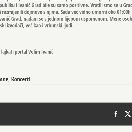
ubliku i Ivanić Grad bile su samo pozitivne. Vratili smo se u Gra
, i razmijenili dojmove s njima. Sada već vidno umorni oko 01:00h
u Ivanić Grad, nadam se s jednom lijepom uspomenom. Mene osob
i izvođači, već kao i vrhunski ljudi.
lajkati portal Volim Ivanić
mne
,
Koncerti
Face