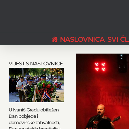
Skip
to
content
NASLOVNICA
SVI Č
View
Larger
VIJEST S NASLOVNICE
Image
U Ivanić-Gradu obilježen
Dan pobjede i
domovinske zahvalnosti,
Dan hrvatskih branitelja i