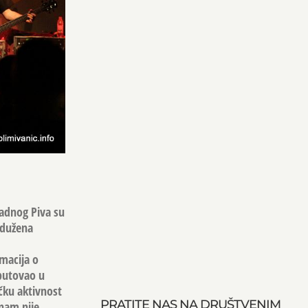
Hladnog Piva su
adužena
macija o
oputovao u
ičku aktivnost
PRATITE NAS NA DRUŠTVENIM
 nam nije