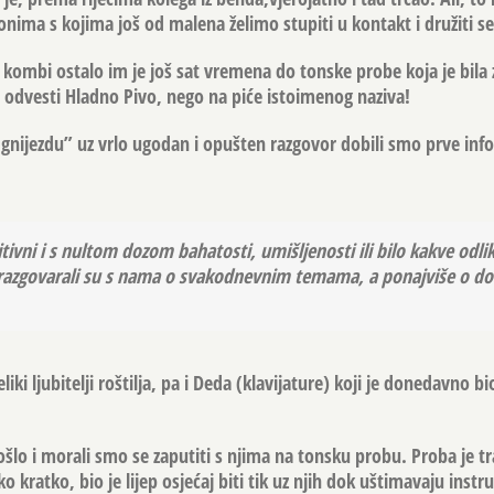
nima s kojima još od malena želimo stupiti u kontakt i družiti se
j kombi ostalo im je još sat vremena do tonske probe koja je bila
 odvesti Hladno Pivo, nego na piće istoimenog naziva!
nijezdu” uz vrlo ugodan i opušten razgovor dobili smo prve info
itivni i s nultom dozom bahatosti, umišljenosti ili bilo kakve odli
” razgovarali su s nama o svakodnevnim temama, a ponajviše o 
liki ljubitelji roštilja, pa i Deda (klavijature) koji je donedavno bi
ošlo i morali smo se zaputiti s njima na tonsku probu. Proba je tr
ko kratko, bio je lijep osjećaj biti tik uz njih dok uštimavaju inst