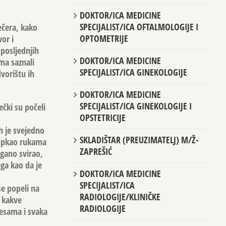
DOKTOR/ICA MEDICINE
SPECIJALIST/ICA OFTALMOLOGIJE I
ečera, kako
OPTOMETRIJE
or i
 posljednjih
DOKTOR/ICA MEDICINE
ma saznali
SPECIJALIST/ICA GINEKOLOGIJE
dvorištu ih
DOKTOR/ICA MEDICINE
SPECIJALIST/ICA GINEKOLOGIJE I
ečki su počeli
OPSTETRICIJE
ih je svejedno
SKLADIŠTAR (PREUZIMATELJ) M/Ž-
 lupkao rukama
ZAPREŠIĆ
agano svirao,
ga kao da je
DOKTOR/ICA MEDICINE
SPECIJALIST/ICA
se popeli na
RADIOLOGIJE/KLINIČKE
i kakve
RADIOLOGIJE
jesama i svaka