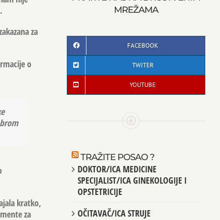
MREŽAMA
.
 zakazana za
FACEBOOK
rmacije o
TWITER
YOUTUBE
ke
dobrom
TRAŽITE POSAO ?
DOKTOR/ICA MEDICINE
o
SPECIJALIST/ICA GINEKOLOGIJE I
OPSTETRICIJE
ajala kratko,
OČITAVAČ/ICA STRUJE
rumente za