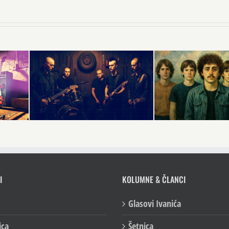
I
KOLUMNE & ČLANCI
Glasovi Ivanića
ica
Šetnica