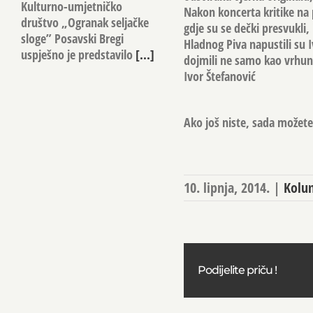
Kulturno-umjetničko
Nakon koncerta kritike na p
društvo „Ogranak seljačke
gdje su se dečki presvukli
sloge” Posavski Bregi
Hladnog Piva napustili s
uspješno je predstavilo
[...]
dojmili ne samo kao vrhunsk
Ivor Štefanović
Ako još niste, sada možete 
10. lipnja, 2014.
|
Kolu
Podijelite priču !