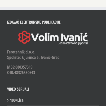
IZDAVAČ ELEKTRONSKE PUBLIKACIJE
Ferotehnik d.o.o.
Sjedište: F.Jurinca 5, Ivanić-Grad
MBS:080357319
OIB:48326550643
VIDEO SERIJALI
100/Lica