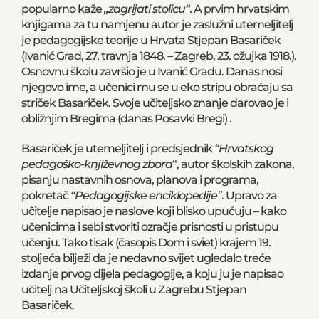
popularno kaže
„zagrijati stolicu“
. A prvim hrvatskim
knjigama za tu namjenu autor je zaslužni utemeljitelj
je pedagogijske teorije u Hrvata Stjepan Basariček
(Ivanić Grad, 27. travnja 1848. – Zagreb, 23. ožujka 1918.).
Osnovnu školu završio je u Ivanić Gradu. Danas nosi
njegovo ime, a učenici mu se u eko stripu obraćaju sa
striček Basariček. Svoje učiteljsko znanje darovao je i
obližnjim Bregima (danas Posavki Bregi) .
Basariček je utemeljitelj i predsjednik
“Hrvatskog
pedagoško-književnog zbora
“, autor školskih zakona,
pisanju nastavnih osnova, planova i programa,
pokretač
“Pedagogijske enciklopedije”
. Upravo za
učitelje napisao je naslove koji blisko upućuju – kako
učenicima i sebi stvoriti ozračje prisnosti u pristupu
učenju. Tako tisak (časopis Dom i sviet) krajem 19.
stoljeća bilježi da je nedavno svijet ugledalo treće
izdanje prvog dijela pedagogije, a koju ju je napisao
učitelj na Učiteljskoj školi u Zagrebu Stjepan
Basariček.