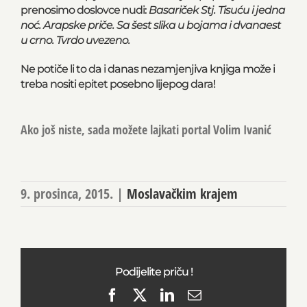
prenosimo doslovce nudi:
Basariček Stj. Tisuću i jedna
noć. Arapske priče. Sa šest slika u bojama i dvanaest
u crno. Tvrdo uvezeno.
Ne potiče li to da i danas nezamjenjiva knjiga može i
treba nositi epitet posebno lijepog dara!
Ako još niste, sada možete lajkati portal Volim Ivanić
9. prosinca, 2015.
|
Moslavačkim krajem
Podijelite priču !
Facebook
X
LinkedIn
Email