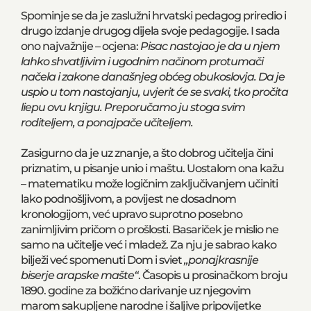
Spominje se da je zaslužni hrvatski pedagog priredio i
drugo izdanje drugog dijela svoje pedagogije. I sada
ono najvažnije – ocjena:
Pisac nastojao je da u njem
lahko shvatljivim i ugodnim načinom protumači
načela i zakone današnjeg obćeg obukoslovja. Da je
uspio u tom nastojanju, uvjerit će se svaki, tko pročita
liepu ovu knjigu. Preporučamo ju stoga svim
roditeljem, a ponajpače učiteljem.
Zasigurno da je uz znanje, a što dobrog učitelja čini
priznatim, u pisanje unio i maštu. Uostalom ona kažu
– matematiku može logičnim zaključivanjem učiniti
lako podnošljivom, a povijest ne dosadnom
kronologijom, već upravo suprotno posebno
zanimljivim pričom o prošlosti. Basariček je mislio ne
samo na učitelje već i mladež. Za nju je sabrao kako
bilježi već spomenuti Dom i sviet
„ponajkrasnije
biserje arapske mašte“
. Časopis u prosinačkom broju
1890. godine za božićno darivanje uz njegovim
marom sakupljene narodne i šaljive pripovijetke