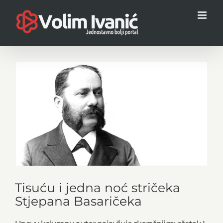
Skip
to
content
View
Larger
Image
Tisuću i jedna noć stričeka
Stjepana Basaričeka