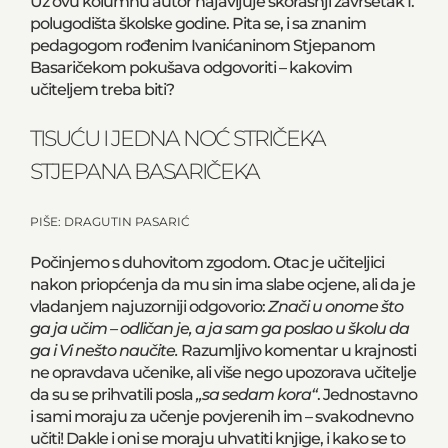
Uz ovu kolumnu autor najavljuje skorašnji završetak I.
polugodišta školske godine. Pita se, i sa znanim
pedagogom rođenim Ivanićaninom Stjepanom
Basaričekom pokušava odgovoriti – kakovim
učiteljem treba biti?
TISUĆU I JEDNA NOĆ STRIČEKA
STJEPANA BASARIČEKA
PIŠE: DRAGUTIN PASARIĆ
Počinjemo s duhovitom zgodom. Otac je učiteljici
nakon priopćenja da mu sin ima slabe ocjene, ali da je
vladanjem najuzorniji odgovorio:
Znači u onome što
ga ja učim – odličan je, a ja sam ga poslao u školu da
ga i Vi nešto naučite.
Razumljivo komentar u krajnosti
ne opravdava učenike, ali više nego upozorava učitelje
da su se prihvatili posla
„sa sedam kora“
. Jednostavno
i sami moraju za učenje povjerenih im – svakodnevno
učiti! Dakle i oni se moraju uhvatiti knjige, i kako se to