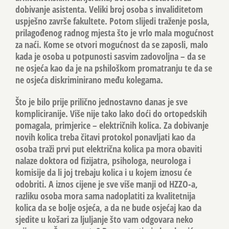
dobivanje asistenta. Veliki broj osoba s invaliditetom
uspješno završe fakultete. Potom slijedi traženje posla,
prilagođenog radnog mjesta što je vrlo mala mogućnost
za naći. Kome se otvori mogućnost da se zaposli, malo
kada je osoba u potpunosti sasvim zadovoljna – da se
ne osjeća kao da je na pshiloškom promatranju te da se
ne osjeća diskriminirano među kolegama.
Što je bilo prije prilično jednostavno danas je sve
kompliciranije. Više nije tako lako doći do ortopedskih
pomagala, primjerice – električnih kolica. Za dobivanje
novih kolica treba čitavi protokol ponavljati kao da
osoba traži prvi put električna kolica pa mora obaviti
nalaze doktora od fizijatra, psihologa, neurologa i
komisije da li joj trebaju kolica i u kojem iznosu će
odobriti. A iznos cijene je sve više manji od HZZO-a,
razliku osoba mora sama nadoplatiti za kvalitetnija
kolica da se bolje osjeća, a da ne bude osjećaj kao da
sjedite u košari za ljuljanje što vam odgovara neko