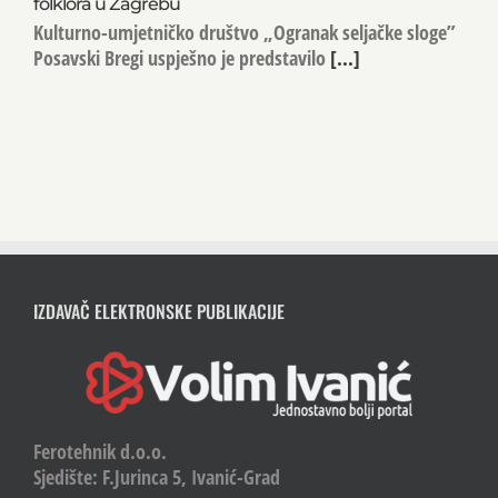
folklora u Zagrebu
Kulturno-umjetničko društvo „Ogranak seljačke sloge”
Posavski Bregi uspješno je predstavilo
[...]
IZDAVAČ ELEKTRONSKE PUBLIKACIJE
Ferotehnik d.o.o.
Sjedište: F.Jurinca 5, Ivanić-Grad