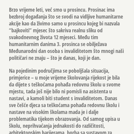
Brzo vrijeme leti, već smo u prosincu. Prosinac ima
bezbroj događanja što se svodi na vidljive humanitarne
akcije kao da živimo samo u prosincu kojeg bi nazvala
“bajkoviti” mjesec što sakriva realnu sliku od
svakodnevnog života 12 mjeseci. Među tim
humanitarnim danima 3. prosinca se obilježava
Međunarodni dan osoba s invaliditetom što mnogi naši
političari ne znaju – što je danas, koji je dan.
Na pojedinim područjima se poboljšala situacija,
primjerice – u moje vrijeme školovanja rijekost je bila
da dijete s teškoćama pohađa redovnu školu u svome
mjestu, tada još nije bilo ni pomisli na asistenta u
nastavi, a kamoli biti student s invaliditetom. Danas
sve češće djeca sa teškoćama pohađa redovnu školu i
nastave na visokim školama mada je i dalje
problematika tijekom obrazovanja. Od samog upisa u
školu, neprihvaćanja jednakosti do različitosti,
arhitektonskim barijerama, borba sa sustavom za