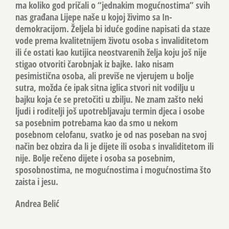
ma koliko god pričali o “jednakim mogućnostima” svih
nas građana Lijepe naše u kojoj živimo sa In-
demokracijom. Željela bi iduće godine napisati da staze
vode prema kvalitetnijem životu osoba s invaliditetom
ili će ostati kao kutijica neostvarenih želja koju još nije
stigao otvoriti čarobnjak iz bajke. Iako nisam
pesimistična osoba, ali previše ne vjerujem u bolje
sutra, možda će ipak sitna iglica stvori nit vodilju u
bajku koja će se pretočiti u zbilju. Ne znam zašto neki
ljudi i roditelji još upotrebljavaju termin djeca i osobe
sa posebnim potrebama kao da smo u nekom
posebnom celofanu, svatko je od nas poseban na svoj
način bez obzira da li je dijete ili osoba s invaliditetom ili
nije. Bolje rečeno dijete i osoba sa posebnim,
sposobnostima, ne mogućnostima i mogućnostima što
zaista i jesu.
Andrea Belić