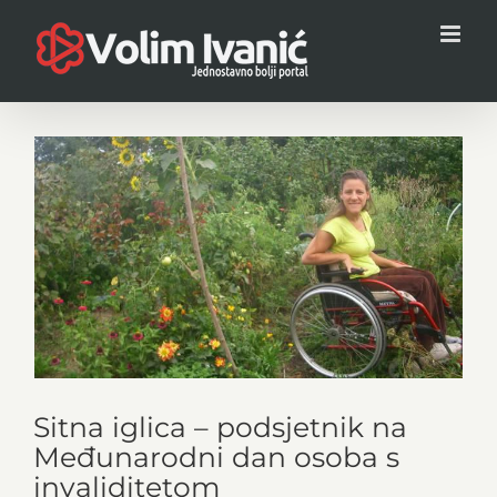
Skip
to
content
View
Larger
Image
Sitna iglica – podsjetnik na
Međunarodni dan osoba s
invaliditetom