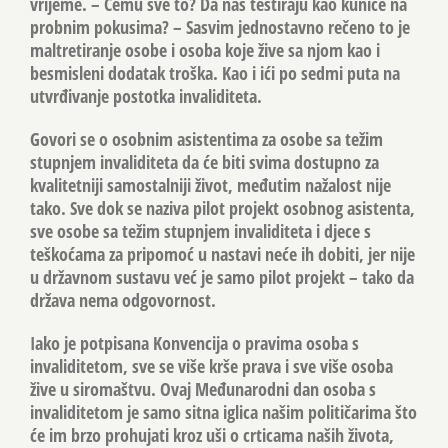
vrijeme. – Čemu sve to? Da nas testiraju kao kuniće na
probnim pokusima? – Sasvim jednostavno rečeno to je
maltretiranje osobe i osoba koje žive sa njom kao i
besmisleni dodatak troška. Kao i ići po sedmi puta na
utvrđivanje postotka invaliditeta.
Govori se o osobnim asistentima za osobe sa težim
stupnjem invaliditeta da će biti svima dostupno za
kvalitetniji samostalniji život, međutim nažalost nije
tako. Sve dok se naziva pilot projekt osobnog asistenta,
sve osobe sa težim stupnjem invaliditeta i djece s
teškoćama za pripomoć u nastavi neće ih dobiti, jer nije
u državnom sustavu već je samo pilot projekt – tako da
država nema odgovornost.
Iako je potpisana Konvencija o pravima osoba s
invaliditetom, sve se više krše prava i sve više osoba
žive u siromaštvu. Ovaj Međunarodni dan osoba s
invaliditetom je samo sitna iglica našim političarima što
će im brzo prohujati kroz uši o crticama naših života,