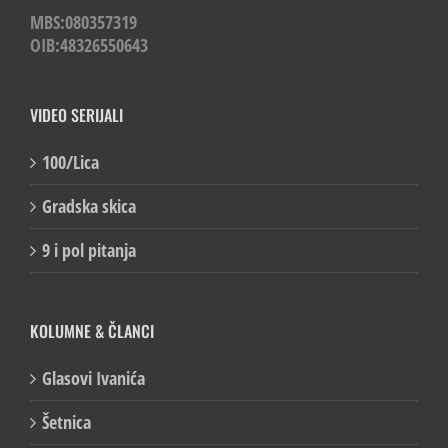
MBS:080357319
OIB:48326550643
VIDEO SERIJALI
100/Lica
Gradska skica
9 i pol pitanja
KOLUMNE & ČLANCI
Glasovi Ivanića
Šetnica